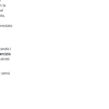
i
n la
el
nto,
prestato
zzando i
ercizio
diritti
i sensi