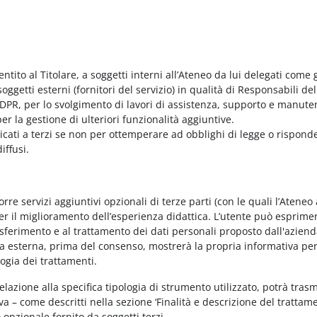
entito al Titolare, a soggetti interni all’Ateneo da lui delegati come g
ggetti esterni (fornitori del servizio) in qualità di Responsabili del
PR, per lo svolgimento di lavori di assistenza, supporto e manute
r la gestione di ulteriori funzionalità aggiuntive.
nicati a terzi se non per ottemperare ad obblighi di legge o rispond
iffusi.
e servizi aggiuntivi opzionali di terze parti (con le quali l’Ateneo
per il miglioramento dell’esperienza didattica. L’utente può esprimer
rasferimento e al trattamento dei dati personali proposto dall'azien
nda esterna, prima del consenso, mostrerà la propria informativa per
logia dei trattamenti.
elazione alla specifica tipologia di strumento utilizzato, potrà tras
va – come descritti nella sezione ‘Finalità e descrizione del trattame
vo opzionale fornito da soggetti terzi.