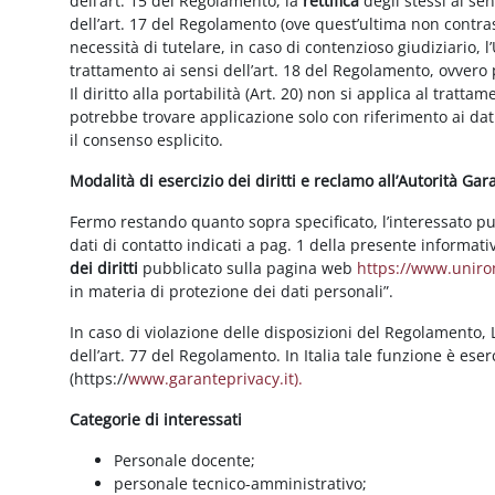
dell’art. 15 del Regolamento, la
rettifica
degli stessi ai se
dell’art. 17 del Regolamento (ove quest’ultima non contras
necessità di tutelare, in caso di contenzioso giudiziario, l’
trattamento ai sensi dell’art. 18 del Regolamento, ovvero
Il diritto alla portabilità (Art. 20) non si applica al trattam
potrebbe trovare applicazione solo con riferimento ai dati
il consenso esplicito.
Modalità di esercizio dei diritti e reclamo all’Autorità Ga
Fermo restando quanto sopra specificato, l’interessato può f
dati di contatto indicati a pag. 1 della presente informati
dei diritti
pubblicato sulla pagina web
https://www.unirom
in materia di protezione dei dati personali”.
In caso di violazione delle disposizioni del Regolamento, Le
dell’art. 77 del Regolamento. In Italia tale funzione è ese
(https://
www.garanteprivacy.it).
Categorie di interessati
Personale docente;
personale tecnico-amministrativo;