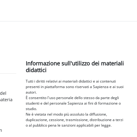
Blocchi
Salta Informazione sull'utilizzo dei materiali didattici
Informazione sull'utilizzo dei materiali
didattici
Tutti i diritti relativi ai materiali didattici e ai contenuti
presenti in piattaforma sono riservati a Sapienza e ai suoi
autori.
 del
È consentito l'uso personale dello stesso da parte degli
materia
studenti e del personale Sapienza ai fini di formazione o
studio.
Ne è vietata nel modo più assoluto la diffusione,
duplicazione, cessione, trasmissione, distribuzione a terzi
o al pubblico pena le sanzioni applicabili per legge.
in