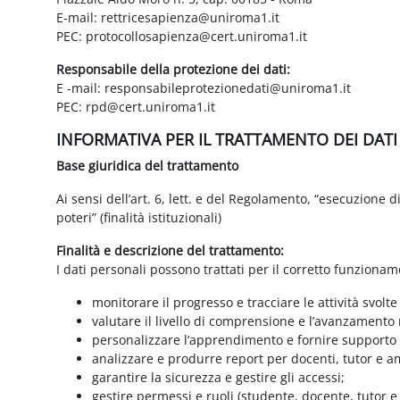
E-mail: rettricesapienza@uniroma1.it
PEC: protocollosapienza@cert.uniroma1.it
Responsabile della protezione dei dati:
E -mail: responsabileprotezionedati@uniroma1.it
PEC: rpd@cert.uniroma1.it
INFORMATIVA PER IL TRATTAMENTO DEI DAT
Base giuridica del trattamento
Ai sensi dell’art. 6, lett. e del Regolamento, “esecuzione 
poteri” (finalità istituzionali)
Finalità e descrizione del trattamento:
I dati personali possono trattati per il corretto funzionam
monitorare il progresso e tracciare le attività svolte
valutare il livello di comprensione e l’avanzamento 
personalizzare l’apprendimento e fornire supporto a
analizzare e produrre report per docenti, tutor e a
garantire la sicurezza e gestire gli accessi;
gestire permessi e ruoli (studente, docente, tutor 