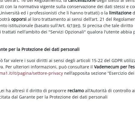
nsi dell’art. 16 del Regolamento, la
cancellazione
degli stessi ai sens
ti con la normativa vigente sulla conservazione dei dati stessi e co
Università ed i professionisti che li hanno trattati) o la
limitazione
d
 potrà
opporsi
al loro trattamento ai sensi dell’art. 21 del Regolame
ento istituzionale (basato sull'Art. 6(1)(e)). Si precisa che tale diritto
 trattati nell'ambito dei "Servizi Opzionali" qualora l'utente abbia 
rante per la Protezione dei dati personali
ar valere i suoi diritti ai sensi degli articoli 15-22 del GDPR utili
va. Per ulteriori informazioni, può consultare il
Vademecum per l’es
a1.it/it/pagina/settore-privacy
nell’apposita sezione “Esercizio dei 
i ha altresì il diritto di proporre
reclamo
all’Autorità di controllo a
rcitata dal Garante per la Protezione dei dati personali