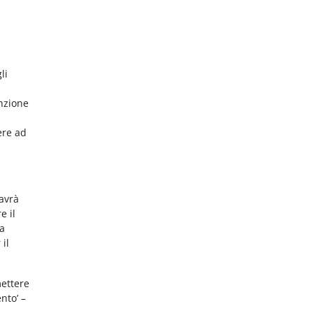
li
nzione
ere ad
 avrà
e il
da
 il
mettere
nto’ –