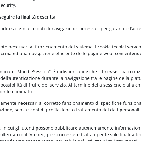
ecurity.
guire la finalità descritta
irizzo e-mail e dati di navigazione, necessari per garantire l’acce
ente necessari al funzionamento del sistema. I cookie tecnici servo
ttaforma ed una navigazione efficiente delle pagine web, consentend
nominato “MoodleSession”. È indispensabile che il browser sia confi
à dell’autenticazione durante la navigazione tra le pagine della piat
ossibilità di fruire del servizio. Al termine della sessione o alla c
mente eliminato.
ettamente necessari al corretto funzionamento di specifiche funziona
azione, senza scopi di profilazione o trattamento dei dati personali 
t) in cui gli utenti possono pubblicare autonomamente informazioni
sollecitato dall'Ateneo, possono essere trattati per le sole finalità t