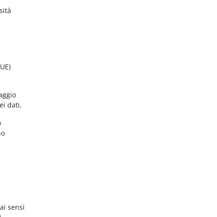
sità
(UE)
aggio
ei dati.
o
no
ai sensi