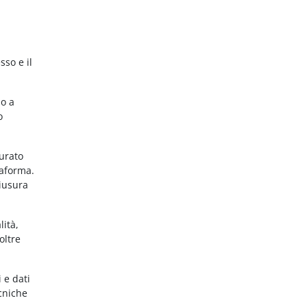
sso e il
no a
o
gurato
taforma.
hiusura
lità,
oltre
 e dati
ecniche