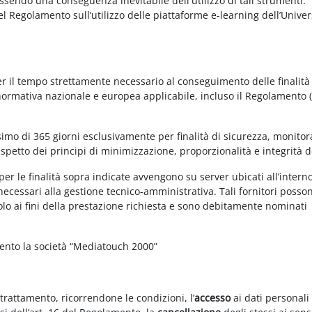
essendo una conseguenza inevitabile dell'utilizzo di tali strumenti.
 del Regolamento sull’utilizzo delle piattaforme e-learning dell’Univer
per il tempo strettamente necessario al conseguimento delle finalità
 normativa nazionale e europea applicabile, incluso il Regolamento 
imo di 365 giorni esclusivamente per finalità di sicurezza, monitor
ispetto dei principi di minimizzazione, proporzionalità e integrità d
per le finalità sopra indicate avvengono su server ubicati all’intern
i necessari alla gestione tecnico-amministrativa. Tali fornitori posso
olo ai fini della prestazione richiesta e sono debitamente nominati
mento la società “Mediatouch 2000”
 trattamento, ricorrendone le condizioni, l’
accesso
ai dati personali 