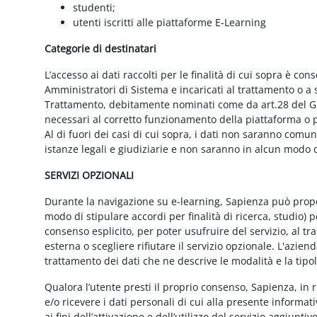
studenti;
utenti iscritti alle piattaforme E-Learning
Categorie di destinatari
L’accesso ai dati raccolti per le finalità di cui sopra è cons
Amministratori di Sistema e incaricati al trattamento o a so
Trattamento, debitamente nominati come da art.28 del GD
necessari al corretto funzionamento della piattaforma o pe
Al di fuori dei casi di cui sopra, i dati non saranno comu
istanze legali e giudiziarie e non saranno in alcun modo d
SERVIZI OPZIONALI
Durante la navigazione su e-learning, Sapienza può proporr
modo di stipulare accordi per finalità di ricerca, studio) 
consenso esplicito, per poter usufruire del servizio, al t
esterna o scegliere rifiutare il servizio opzionale. L'azie
trattamento dei dati che ne descrive le modalità e la tipo
Qualora l’utente presti il proprio consenso, Sapienza, in r
e/o ricevere i dati personali di cui alla presente informati
ai fini dell’attivazione e dell’utilizzo del servizio aggiunti