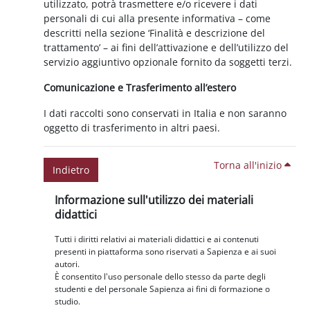
utilizzato, potrà trasmettere e/o ricevere i dati
personali di cui alla presente informativa – come
descritti nella sezione ‘Finalità e descrizione del
trattamento’ – ai fini dell’attivazione e dell’utilizzo del
servizio aggiuntivo opzionale fornito da soggetti terzi.
Comunicazione e Trasferimento all’estero
I dati raccolti sono conservati in Italia e non saranno
oggetto di trasferimento in altri paesi.
Torna all'inizio
Indietro
Blocchi
Salta Informazione sull'utilizzo dei materiali didattici
Informazione sull'utilizzo dei materiali
didattici
Tutti i diritti relativi ai materiali didattici e ai contenuti
presenti in piattaforma sono riservati a Sapienza e ai suoi
autori.
È consentito l'uso personale dello stesso da parte degli
studenti e del personale Sapienza ai fini di formazione o
studio.