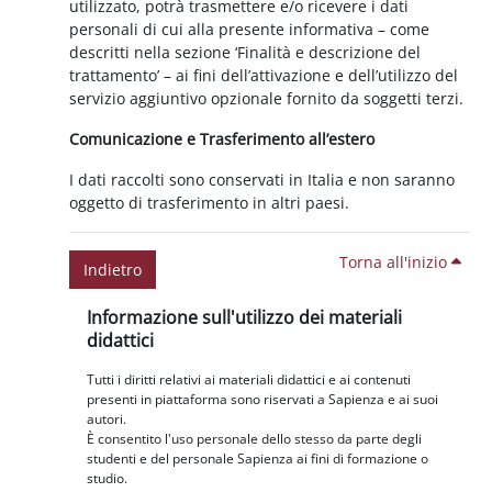
utilizzato, potrà trasmettere e/o ricevere i dati
personali di cui alla presente informativa – come
descritti nella sezione ‘Finalità e descrizione del
trattamento’ – ai fini dell’attivazione e dell’utilizzo del
servizio aggiuntivo opzionale fornito da soggetti terzi.
Comunicazione e Trasferimento all’estero
I dati raccolti sono conservati in Italia e non saranno
oggetto di trasferimento in altri paesi.
Torna all'inizio
Indietro
Blocchi
Salta Informazione sull'utilizzo dei materiali didattici
Informazione sull'utilizzo dei materiali
didattici
Tutti i diritti relativi ai materiali didattici e ai contenuti
presenti in piattaforma sono riservati a Sapienza e ai suoi
autori.
È consentito l'uso personale dello stesso da parte degli
studenti e del personale Sapienza ai fini di formazione o
studio.