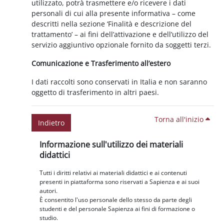
utilizzato, potrà trasmettere e/o ricevere i dati
personali di cui alla presente informativa – come
descritti nella sezione ‘Finalità e descrizione del
trattamento’ – ai fini dell’attivazione e dell’utilizzo del
servizio aggiuntivo opzionale fornito da soggetti terzi.
Comunicazione e Trasferimento all’estero
I dati raccolti sono conservati in Italia e non saranno
oggetto di trasferimento in altri paesi.
Torna all'inizio
Indietro
Blocchi
Salta Informazione sull'utilizzo dei materiali didattici
Informazione sull'utilizzo dei materiali
didattici
Tutti i diritti relativi ai materiali didattici e ai contenuti
presenti in piattaforma sono riservati a Sapienza e ai suoi
autori.
È consentito l'uso personale dello stesso da parte degli
studenti e del personale Sapienza ai fini di formazione o
studio.