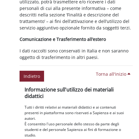
utilizzato, potrà trasmettere e/o ricevere i dati
personali di cui alla presente informativa – come
descritti nella sezione ‘Finalità e descrizione del
trattamento’ – ai fini dell’attivazione e dell’utilizzo del
servizio aggiuntivo opzionale fornito da soggetti terzi.
Comunicazione e Trasferimento all’estero
I dati raccolti sono conservati in Italia e non saranno
oggetto di trasferimento in altri paesi.
Torna all'inizio
Indietro
Blocchi
Salta Informazione sull'utilizzo dei materiali didattici
Informazione sull'utilizzo dei materiali
didattici
Tutti i diritti relativi ai materiali didattici e ai contenuti
presenti in piattaforma sono riservati a Sapienza e ai suoi
autori.
È consentito l'uso personale dello stesso da parte degli
studenti e del personale Sapienza ai fini di formazione o
studio.