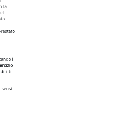
i
n la
el
nto,
prestato
zzando i
ercizio
diritti
i sensi