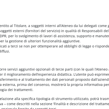
entito al Titolare, a soggetti interni all’Ateneo da lui delegati come g
ggetti esterni (fornitori del servizio) in qualità di Responsabili del
PR, per lo svolgimento di lavori di assistenza, supporto e manute
r la gestione di ulteriori funzionalità aggiuntive.
nicati a terzi se non per ottemperare ad obblighi di legge o rispond
iffusi.
e servizi aggiuntivi opzionali di terze parti (con le quali l’Ateneo
per il miglioramento dell’esperienza didattica. L’utente può esprimer
rasferimento e al trattamento dei dati personali proposto dall'azien
nda esterna, prima del consenso, mostrerà la propria informativa per
logia dei trattamenti.
elazione alla specifica tipologia di strumento utilizzato, potrà tras
va – come descritti nella sezione ‘Finalità e descrizione del trattame
vo opzionale fornito da soggetti terzi.