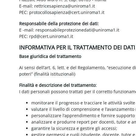
E-mail: rettricesapienza@uniroma1.it
PEC: protocollosapienza@cert.uniroma1.it
Responsabile della protezione dei dati:
E -mail: responsabileprotezionedati@uniroma1.it
PEC: rpd@cert.uniroma1.it
INFORMATIVA PER IL TRATTAMENTO DEI DAT
Base giuridica del trattamento
Ai sensi dell’art. 6, lett. e del Regolamento, “esecuzione 
poteri” (finalità istituzionali)
Finalità e descrizione del trattamento:
I dati personali possono trattati per il corretto funzionam
monitorare il progresso e tracciare le attività svolte
valutare il livello di comprensione e l’avanzamento 
personalizzare l’apprendimento e fornire supporto a
analizzare e produrre report per docenti, tutor e a
garantire la sicurezza e gestire gli accessi;
gestire permessi e ruoli (studente, docente, tutor 