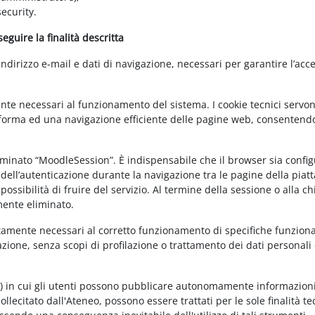
ecurity.
guire la finalità descritta
irizzo e-mail e dati di navigazione, necessari per garantire l’acce
ente necessari al funzionamento del sistema. I cookie tecnici servo
ttaforma ed una navigazione efficiente delle pagine web, consentend
nominato “MoodleSession”. È indispensabile che il browser sia confi
à dell’autenticazione durante la navigazione tra le pagine della piat
ossibilità di fruire del servizio. Al termine della sessione o alla c
mente eliminato.
ettamente necessari al corretto funzionamento di specifiche funziona
azione, senza scopi di profilazione o trattamento dei dati personali 
t) in cui gli utenti possono pubblicare autonomamente informazioni
sollecitato dall'Ateneo, possono essere trattati per le sole finalità t