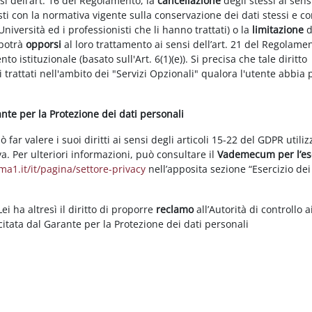
nsi dell’art. 16 del Regolamento, la
cancellazione
degli stessi ai sens
ti con la normativa vigente sulla conservazione dei dati stessi e co
Università ed i professionisti che li hanno trattati) o la
limitazione
d
 potrà
opporsi
al loro trattamento ai sensi dell’art. 21 del Regolame
ento istituzionale (basato sull'Art. 6(1)(e)). Si precisa che tale diritto
 trattati nell'ambito dei "Servizi Opzionali" qualora l'utente abbia 
rante per la Protezione dei dati personali
ar valere i suoi diritti ai sensi degli articoli 15-22 del GDPR utili
va. Per ulteriori informazioni, può consultare il
Vademecum per l’es
a1.it/it/pagina/settore-privacy
nell’apposita sezione “Esercizio dei 
i ha altresì il diritto di proporre
reclamo
all’Autorità di controllo a
rcitata dal Garante per la Protezione dei dati personali