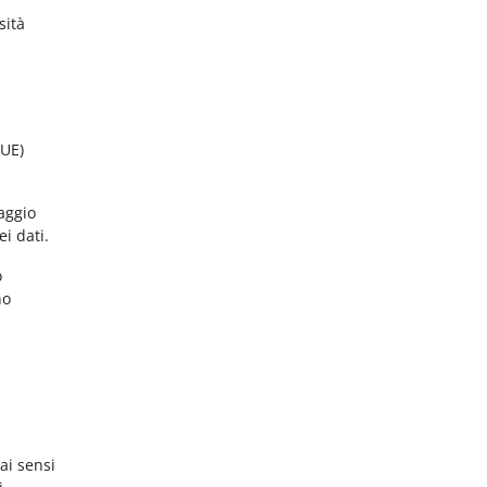
sità
(UE)
aggio
ei dati.
o
no
ai sensi