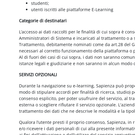
studenti;
utenti iscritti alle piattaforme E-Learning
Categorie di destinatari
L’accesso ai dati raccolti per le finalità di cui sopra è cons
Amministratori di Sistema e incaricati al trattamento o a so
Trattamento, debitamente nominati come da art.28 del GD
necessari al corretto funzionamento della piattaforma o pe
Al di fuori dei casi di cui sopra, i dati non saranno comu
istanze legali e giudiziarie e non saranno in alcun modo d
SERVIZI OPZIONALI
Durante la navigazione su e-learning, Sapienza può proporr
modo di stipulare accordi per finalità di ricerca, studio) 
consenso esplicito, per poter usufruire del servizio, al t
esterna o scegliere rifiutare il servizio opzionale. L'azie
trattamento dei dati che ne descrive le modalità e la tipo
Qualora l’utente presti il proprio consenso, Sapienza, in r
e/o ricevere i dati personali di cui alla presente informati
ai fini dell’attivazione e dell’utilizzo del servizio aggiunti