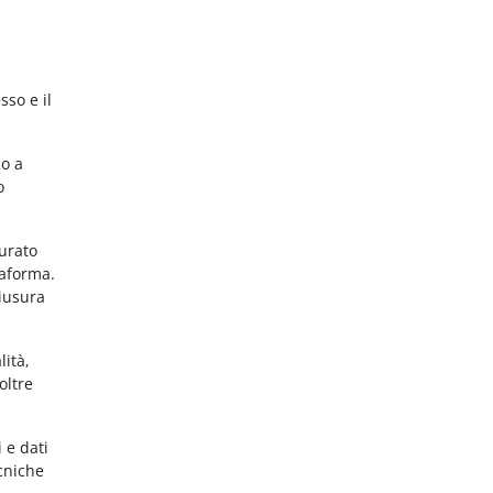
sso e il
no a
o
gurato
taforma.
hiusura
lità,
oltre
 e dati
ecniche