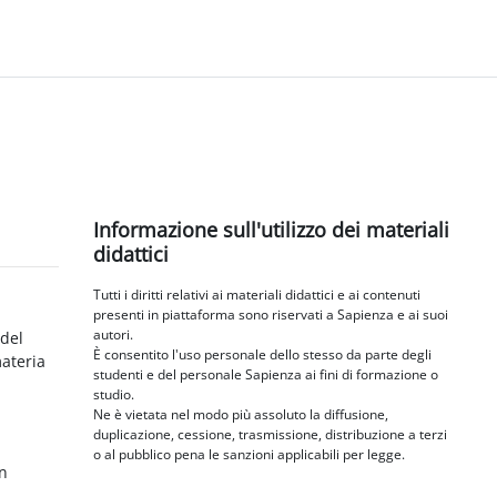
Blocchi
Salta Informazione sull'utilizzo dei materiali didattici
Informazione sull'utilizzo dei materiali
didattici
Tutti i diritti relativi ai materiali didattici e ai contenuti
presenti in piattaforma sono riservati a Sapienza e ai suoi
autori.
 del
È consentito l'uso personale dello stesso da parte degli
materia
studenti e del personale Sapienza ai fini di formazione o
studio.
Ne è vietata nel modo più assoluto la diffusione,
duplicazione, cessione, trasmissione, distribuzione a terzi
o al pubblico pena le sanzioni applicabili per legge.
in