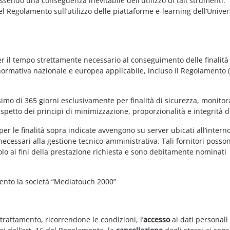
essendo una conseguenza inevitabile dell'utilizzo di tali strumenti.
 del Regolamento sull’utilizzo delle piattaforme e-learning dell’Univer
per il tempo strettamente necessario al conseguimento delle finalità
 normativa nazionale e europea applicabile, incluso il Regolamento 
imo di 365 giorni esclusivamente per finalità di sicurezza, monitor
ispetto dei principi di minimizzazione, proporzionalità e integrità d
per le finalità sopra indicate avvengono su server ubicati all’intern
i necessari alla gestione tecnico-amministrativa. Tali fornitori posso
olo ai fini della prestazione richiesta e sono debitamente nominati
mento la società “Mediatouch 2000”
 trattamento, ricorrendone le condizioni, l’
accesso
ai dati personali 