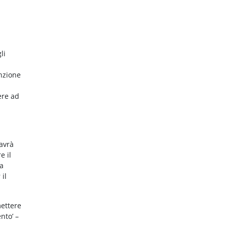
li
nzione
ere ad
 avrà
e il
da
 il
mettere
nto’ –