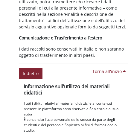
utilizzato, potrà trasmettere e/o ricevere i dati
personali di cui alla presente informativa – come
descritti nella sezione ‘Finalità e descrizione del
trattamento’ – ai fini dell’attivazione e dell’utilizzo del
servizio aggiuntivo opzionale fornito da soggetti terzi.
Comunicazione e Trasferimento all’estero
I dati raccolti sono conservati in Italia e non saranno
oggetto di trasferimento in altri paesi.
Torna all'inizio
Indietro
Blocchi
Salta Informazione sull'utilizzo dei materiali didattici
Informazione sull'utilizzo dei materiali
didattici
Tutti i diritti relativi ai materiali didattici e ai contenuti
presenti in piattaforma sono riservati a Sapienza e ai suoi
autori.
È consentito l'uso personale dello stesso da parte degli
studenti e del personale Sapienza ai fini di formazione o
studio.