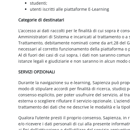
studenti;
utenti iscritti alle piattaforme E-Learning
Categorie di destinatari
L’accesso ai dati raccolti per le finalità di cui sopra è cons
Amministratori di Sistema e incaricati al trattamento o a so
Trattamento, debitamente nominati come da art.28 del GD
necessari al corretto funzionamento della piattaforma o pe
Al di fuori dei casi di cui sopra, i dati non saranno comu
istanze legali e giudiziarie e non saranno in alcun modo d
SERVIZI OPZIONALI
Durante la navigazione su e-learning, Sapienza può proporr
modo di stipulare accordi per finalità di ricerca, studio) 
consenso esplicito, per poter usufruire del servizio, al t
esterna o scegliere rifiutare il servizio opzionale. L'azie
trattamento dei dati che ne descrive le modalità e la tipo
Qualora l’utente presti il proprio consenso, Sapienza, in r
e/o ricevere i dati personali di cui alla presente informati
ai fini dell’attivazione e dell’utilizzo del servizio aggiunti