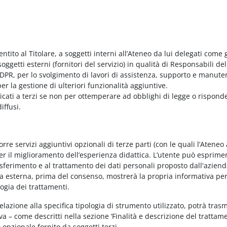
entito al Titolare, a soggetti interni all’Ateneo da lui delegati come g
ggetti esterni (fornitori del servizio) in qualità di Responsabili del
PR, per lo svolgimento di lavori di assistenza, supporto e manute
r la gestione di ulteriori funzionalità aggiuntive.
nicati a terzi se non per ottemperare ad obblighi di legge o rispond
iffusi.
e servizi aggiuntivi opzionali di terze parti (con le quali l’Ateneo
per il miglioramento dell’esperienza didattica. L’utente può esprimer
rasferimento e al trattamento dei dati personali proposto dall'azien
nda esterna, prima del consenso, mostrerà la propria informativa per
logia dei trattamenti.
elazione alla specifica tipologia di strumento utilizzato, potrà tras
va – come descritti nella sezione ‘Finalità e descrizione del trattame
vo opzionale fornito da soggetti terzi.