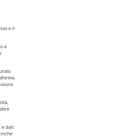
sso e il
no a
o
gurato
taforma.
hiusura
lità,
oltre
 e dati
ecniche