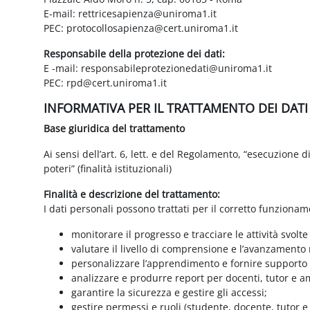
E-mail: rettricesapienza@uniroma1.it
PEC: protocollosapienza@cert.uniroma1.it
Responsabile della protezione dei dati:
E -mail: responsabileprotezionedati@uniroma1.it
PEC: rpd@cert.uniroma1.it
INFORMATIVA PER IL TRATTAMENTO DEI DAT
Base giuridica del trattamento
Ai sensi dell’art. 6, lett. e del Regolamento, “esecuzione 
poteri” (finalità istituzionali)
Finalità e descrizione del trattamento:
I dati personali possono trattati per il corretto funzionam
monitorare il progresso e tracciare le attività svolte
valutare il livello di comprensione e l’avanzamento 
personalizzare l’apprendimento e fornire supporto a
analizzare e produrre report per docenti, tutor e a
garantire la sicurezza e gestire gli accessi;
gestire permessi e ruoli (studente, docente, tutor 