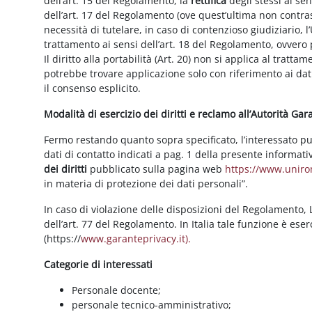
dell’art. 15 del Regolamento, la
rettifica
degli stessi ai se
dell’art. 17 del Regolamento (ove quest’ultima non contras
necessità di tutelare, in caso di contenzioso giudiziario, l’
trattamento ai sensi dell’art. 18 del Regolamento, ovvero
Il diritto alla portabilità (Art. 20) non si applica al trattam
potrebbe trovare applicazione solo con riferimento ai dati
il consenso esplicito.
Modalità di esercizio dei diritti e reclamo all’Autorità Ga
Fermo restando quanto sopra specificato, l’interessato può f
dati di contatto indicati a pag. 1 della presente informati
dei diritti
pubblicato sulla pagina web
https://www.unirom
in materia di protezione dei dati personali”.
In caso di violazione delle disposizioni del Regolamento, Le
dell’art. 77 del Regolamento. In Italia tale funzione è ese
(https://
www.garanteprivacy.it).
Categorie di interessati
Personale docente;
personale tecnico-amministrativo;