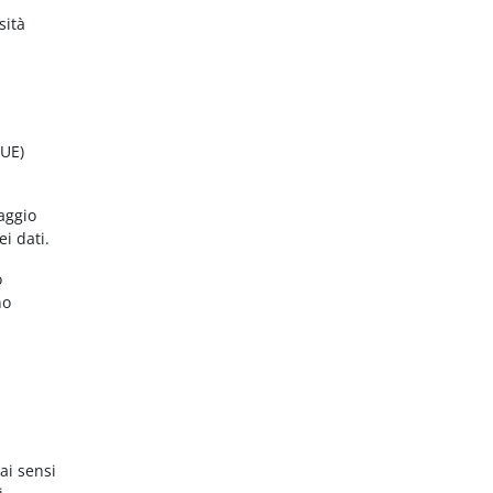
sità
(UE)
aggio
ei dati.
o
no
ai sensi