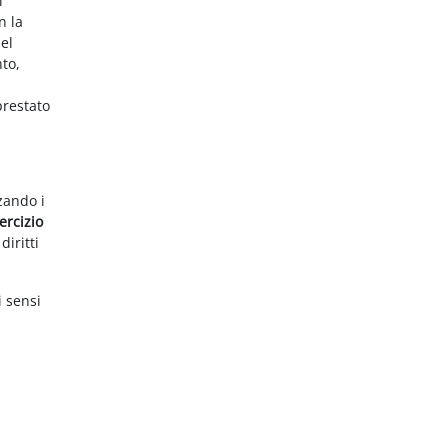
i
n la
el
nto,
prestato
zzando i
ercizio
diritti
i sensi