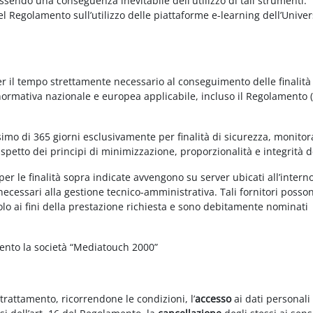
essendo una conseguenza inevitabile dell'utilizzo di tali strumenti.
 del Regolamento sull’utilizzo delle piattaforme e-learning dell’Univer
per il tempo strettamente necessario al conseguimento delle finalità
 normativa nazionale e europea applicabile, incluso il Regolamento 
imo di 365 giorni esclusivamente per finalità di sicurezza, monitor
ispetto dei principi di minimizzazione, proporzionalità e integrità d
per le finalità sopra indicate avvengono su server ubicati all’intern
i necessari alla gestione tecnico-amministrativa. Tali fornitori posso
olo ai fini della prestazione richiesta e sono debitamente nominati
mento la società “Mediatouch 2000”
 trattamento, ricorrendone le condizioni, l’
accesso
ai dati personali 