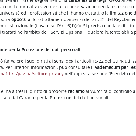
nsi dell’art. 16 del Regolamento, la
cancellazione
degli stessi ai sens
ti con la normativa vigente sulla conservazione dei dati stessi e co
Università ed i professionisti che li hanno trattati) o la
limitazione
d
 potrà
opporsi
al loro trattamento ai sensi dell’art. 21 del Regolame
ento istituzionale (basato sull'Art. 6(1)(e)). Si precisa che tale diritto
 trattati nell'ambito dei "Servizi Opzionali" qualora l'utente abbia 
rante per la Protezione dei dati personali
ar valere i suoi diritti ai sensi degli articoli 15-22 del GDPR utili
va. Per ulteriori informazioni, può consultare il
Vademecum per l’es
a1.it/it/pagina/settore-privacy
nell’apposita sezione “Esercizio dei 
i ha altresì il diritto di proporre
reclamo
all’Autorità di controllo a
rcitata dal Garante per la Protezione dei dati personali