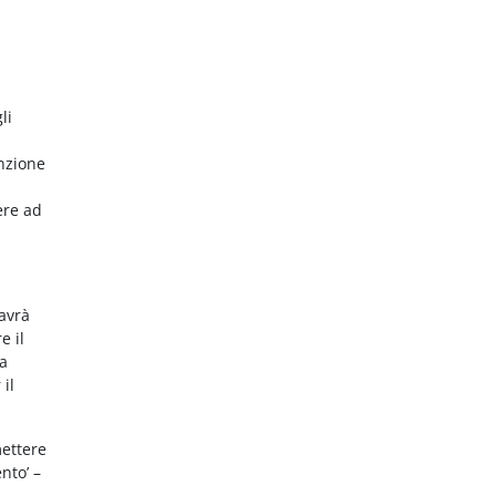
li
nzione
ere ad
 avrà
e il
da
 il
mettere
nto’ –