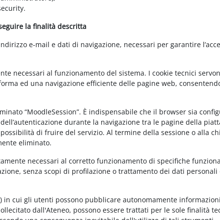
ecurity.
guire la finalità descritta
irizzo e-mail e dati di navigazione, necessari per garantire l’acce
ente necessari al funzionamento del sistema. I cookie tecnici servo
ttaforma ed una navigazione efficiente delle pagine web, consentend
nominato “MoodleSession”. È indispensabile che il browser sia confi
à dell’autenticazione durante la navigazione tra le pagine della piat
ossibilità di fruire del servizio. Al termine della sessione o alla c
mente eliminato.
ettamente necessari al corretto funzionamento di specifiche funziona
azione, senza scopi di profilazione o trattamento dei dati personali 
t) in cui gli utenti possono pubblicare autonomamente informazioni
sollecitato dall'Ateneo, possono essere trattati per le sole finalità t