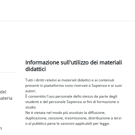
Blocchi
Salta Informazione sull'utilizzo dei materiali didattici
Informazione sull'utilizzo dei materiali
didattici
Tutti i diritti relativi ai materiali didattici e ai contenuti
presenti in piattaforma sono riservati a Sapienza e ai suoi
autori.
 del
È consentito l'uso personale dello stesso da parte degli
materia
studenti e del personale Sapienza ai fini di formazione o
studio.
Ne è vietata nel modo più assoluto la diffusione,
duplicazione, cessione, trasmissione, distribuzione a terzi
o al pubblico pena le sanzioni applicabili per legge.
in