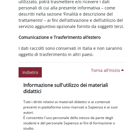
utilizzato, potrà trasmettere e/o ricevere i dati
personali di cui alla presente informativa – come
descritti nella sezione ‘Finalità e descrizione del
trattamento’ – ai fini dell’attivazione e dell’utilizzo del
servizio aggiuntivo opzionale fornito da soggetti terzi.
Comunicazione e Trasferimento all’estero
I dati raccolti sono conservati in Italia e non saranno
oggetto di trasferimento in altri paesi.
Torna all'inizio
Indietro
Blocchi
Salta Informazione sull'utilizzo dei materiali didattici
Informazione sull'utilizzo dei materiali
didattici
Tutti i diritti relativi ai materiali didattici e ai contenuti
presenti in piattaforma sono riservati a Sapienza e ai suoi
autori.
È consentito l'uso personale dello stesso da parte degli
studenti e del personale Sapienza ai fini di formazione o
studio.