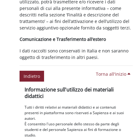
utilizzato, potrà trasmettere e/o ricevere i dati
personali di cui alla presente informativa – come
descritti nella sezione ‘Finalità e descrizione del
trattamento’ – ai fini dell’attivazione e dell’utilizzo del
servizio aggiuntivo opzionale fornito da soggetti terzi.
Comunicazione e Trasferimento all’estero
I dati raccolti sono conservati in Italia e non saranno
oggetto di trasferimento in altri paesi.
Torna all'inizio
Indietro
Blocchi
Salta Informazione sull'utilizzo dei materiali didattici
Informazione sull'utilizzo dei materiali
didattici
Tutti i diritti relativi ai materiali didattici e ai contenuti
presenti in piattaforma sono riservati a Sapienza e ai suoi
autori.
È consentito l'uso personale dello stesso da parte degli
studenti e del personale Sapienza ai fini di formazione o
studio.