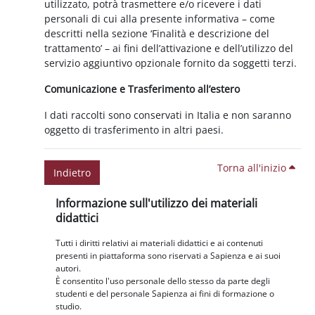
utilizzato, potrà trasmettere e/o ricevere i dati
personali di cui alla presente informativa – come
descritti nella sezione ‘Finalità e descrizione del
trattamento’ – ai fini dell’attivazione e dell’utilizzo del
servizio aggiuntivo opzionale fornito da soggetti terzi.
Comunicazione e Trasferimento all’estero
I dati raccolti sono conservati in Italia e non saranno
oggetto di trasferimento in altri paesi.
Torna all'inizio
Indietro
Blocchi
Salta Informazione sull'utilizzo dei materiali didattici
Informazione sull'utilizzo dei materiali
didattici
Tutti i diritti relativi ai materiali didattici e ai contenuti
presenti in piattaforma sono riservati a Sapienza e ai suoi
autori.
È consentito l'uso personale dello stesso da parte degli
studenti e del personale Sapienza ai fini di formazione o
studio.