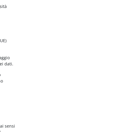
sità
(UE)
aggio
ei dati.
o
no
ai sensi