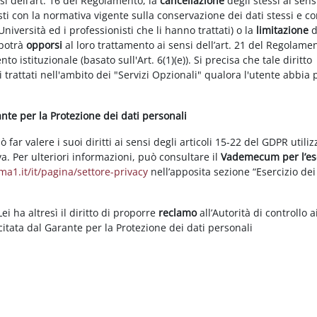
nsi dell’art. 16 del Regolamento, la
cancellazione
degli stessi ai sens
ti con la normativa vigente sulla conservazione dei dati stessi e co
Università ed i professionisti che li hanno trattati) o la
limitazione
d
 potrà
opporsi
al loro trattamento ai sensi dell’art. 21 del Regolame
ento istituzionale (basato sull'Art. 6(1)(e)). Si precisa che tale diritto
 trattati nell'ambito dei "Servizi Opzionali" qualora l'utente abbia 
rante per la Protezione dei dati personali
ar valere i suoi diritti ai sensi degli articoli 15-22 del GDPR utili
va. Per ulteriori informazioni, può consultare il
Vademecum per l’es
a1.it/it/pagina/settore-privacy
nell’apposita sezione “Esercizio dei 
i ha altresì il diritto di proporre
reclamo
all’Autorità di controllo a
rcitata dal Garante per la Protezione dei dati personali