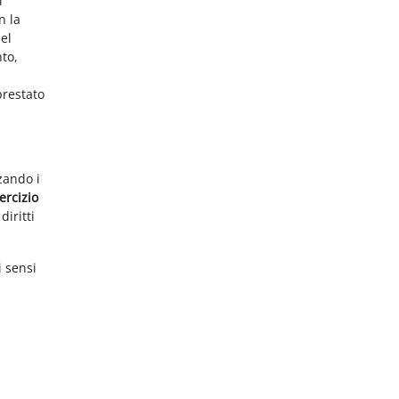
i
n la
el
nto,
prestato
zzando i
ercizio
diritti
i sensi