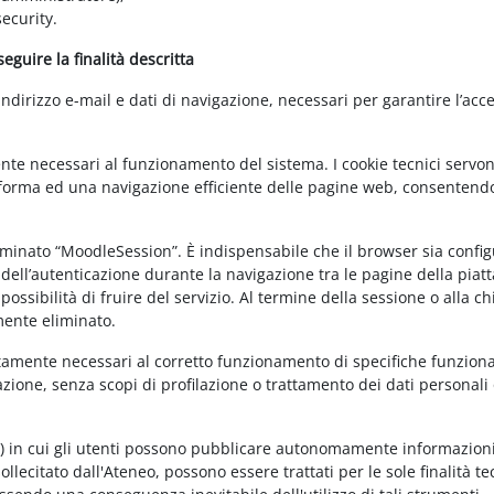
ecurity.
guire la finalità descritta
irizzo e-mail e dati di navigazione, necessari per garantire l’acce
ente necessari al funzionamento del sistema. I cookie tecnici servo
ttaforma ed una navigazione efficiente delle pagine web, consentend
nominato “MoodleSession”. È indispensabile che il browser sia confi
à dell’autenticazione durante la navigazione tra le pagine della piat
ossibilità di fruire del servizio. Al termine della sessione o alla c
mente eliminato.
ettamente necessari al corretto funzionamento di specifiche funziona
azione, senza scopi di profilazione o trattamento dei dati personali 
t) in cui gli utenti possono pubblicare autonomamente informazioni
sollecitato dall'Ateneo, possono essere trattati per le sole finalità t