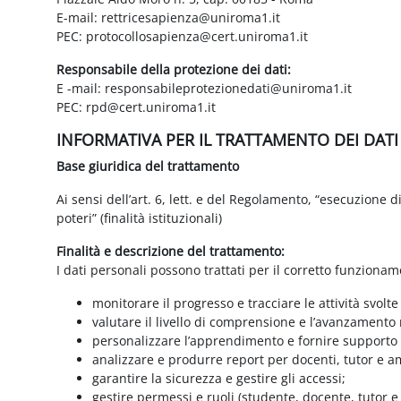
E-mail: rettricesapienza@uniroma1.it
PEC: protocollosapienza@cert.uniroma1.it
Responsabile della protezione dei dati:
E -mail: responsabileprotezionedati@uniroma1.it
PEC: rpd@cert.uniroma1.it
INFORMATIVA PER IL TRATTAMENTO DEI DAT
Base giuridica del trattamento
Ai sensi dell’art. 6, lett. e del Regolamento, “esecuzione 
poteri” (finalità istituzionali)
Finalità e descrizione del trattamento:
I dati personali possono trattati per il corretto funzionam
monitorare il progresso e tracciare le attività svolte
valutare il livello di comprensione e l’avanzamento 
personalizzare l’apprendimento e fornire supporto a
analizzare e produrre report per docenti, tutor e a
garantire la sicurezza e gestire gli accessi;
gestire permessi e ruoli (studente, docente, tutor 