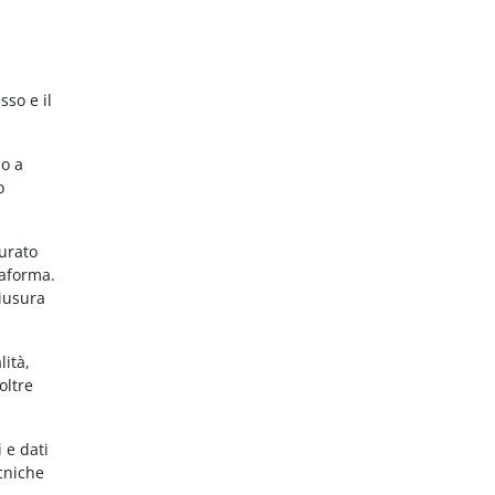
sso e il
no a
o
gurato
taforma.
hiusura
lità,
oltre
 e dati
ecniche