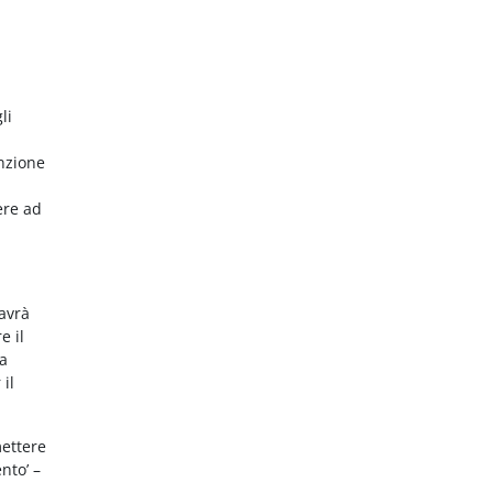
li
nzione
ere ad
 avrà
e il
da
 il
mettere
nto’ –