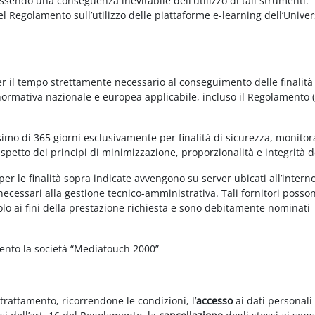
essendo una conseguenza inevitabile dell'utilizzo di tali strumenti.
 del Regolamento sull’utilizzo delle piattaforme e-learning dell’Univer
per il tempo strettamente necessario al conseguimento delle finalità
 normativa nazionale e europea applicabile, incluso il Regolamento 
imo di 365 giorni esclusivamente per finalità di sicurezza, monitor
ispetto dei principi di minimizzazione, proporzionalità e integrità d
per le finalità sopra indicate avvengono su server ubicati all’intern
i necessari alla gestione tecnico-amministrativa. Tali fornitori posso
olo ai fini della prestazione richiesta e sono debitamente nominati
mento la società “Mediatouch 2000”
 trattamento, ricorrendone le condizioni, l’
accesso
ai dati personali 