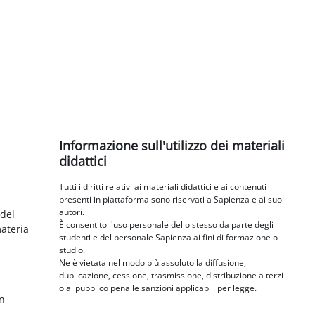
Blocchi
Salta Informazione sull'utilizzo dei materiali didattici
Informazione sull'utilizzo dei materiali
didattici
Tutti i diritti relativi ai materiali didattici e ai contenuti
presenti in piattaforma sono riservati a Sapienza e ai suoi
autori.
 del
È consentito l'uso personale dello stesso da parte degli
materia
studenti e del personale Sapienza ai fini di formazione o
studio.
Ne è vietata nel modo più assoluto la diffusione,
duplicazione, cessione, trasmissione, distribuzione a terzi
o al pubblico pena le sanzioni applicabili per legge.
in