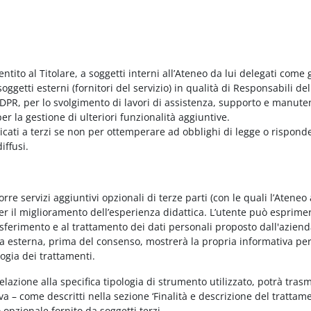
entito al Titolare, a soggetti interni all’Ateneo da lui delegati come g
ggetti esterni (fornitori del servizio) in qualità di Responsabili del
PR, per lo svolgimento di lavori di assistenza, supporto e manute
r la gestione di ulteriori funzionalità aggiuntive.
nicati a terzi se non per ottemperare ad obblighi di legge o rispond
iffusi.
e servizi aggiuntivi opzionali di terze parti (con le quali l’Ateneo
per il miglioramento dell’esperienza didattica. L’utente può esprimer
rasferimento e al trattamento dei dati personali proposto dall'azien
nda esterna, prima del consenso, mostrerà la propria informativa per
logia dei trattamenti.
elazione alla specifica tipologia di strumento utilizzato, potrà tras
va – come descritti nella sezione ‘Finalità e descrizione del trattame
vo opzionale fornito da soggetti terzi.