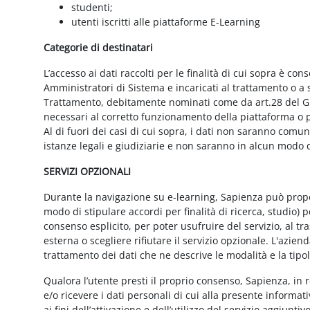
studenti;
utenti iscritti alle piattaforme E-Learning
Categorie di destinatari
L’accesso ai dati raccolti per le finalità di cui sopra è cons
Amministratori di Sistema e incaricati al trattamento o a so
Trattamento, debitamente nominati come da art.28 del GD
necessari al corretto funzionamento della piattaforma o pe
Al di fuori dei casi di cui sopra, i dati non saranno comu
istanze legali e giudiziarie e non saranno in alcun modo d
SERVIZI OPZIONALI
Durante la navigazione su e-learning, Sapienza può proporr
modo di stipulare accordi per finalità di ricerca, studio) 
consenso esplicito, per poter usufruire del servizio, al t
esterna o scegliere rifiutare il servizio opzionale. L'azie
trattamento dei dati che ne descrive le modalità e la tipo
Qualora l’utente presti il proprio consenso, Sapienza, in r
e/o ricevere i dati personali di cui alla presente informati
ai fini dell’attivazione e dell’utilizzo del servizio aggiunti