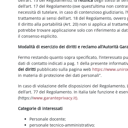
dell’art. 15 del Regolamento, la
rettifica
degli stessi ai se
dell’art. 17 del Regolamento (ove quest’ultima non contras
necessità di tutelare, in caso di contenzioso giudiziario, l’
trattamento ai sensi dell’art. 18 del Regolamento, ovvero
Il diritto alla portabilità (Art. 20) non si applica al trattam
potrebbe trovare applicazione solo con riferimento ai dati
il consenso esplicito.
Modalità di esercizio dei diritti e reclamo all’Autorità Ga
Fermo restando quanto sopra specificato, l’interessato può f
dati di contatto indicati a pag. 1 della presente informati
dei diritti
pubblicato sulla pagina web
https://www.unirom
in materia di protezione dei dati personali”.
In caso di violazione delle disposizioni del Regolamento, Le
dell’art. 77 del Regolamento. In Italia tale funzione è ese
(https://
www.garanteprivacy.it).
Categorie di interessati
Personale docente;
personale tecnico-amministrativo;