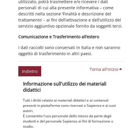
utilizzato, potrà trasmettere e/o ricevere i dati
personali di cui alla presente informativa – come
descritti nella sezione ‘Finalità e descrizione del
trattamento’ – ai fini dell’attivazione e dell’utilizzo del
servizio aggiuntivo opzionale fornito da soggetti terzi.
Comunicazione e Trasferimento all’estero
I dati raccolti sono conservati in Italia e non saranno
oggetto di trasferimento in altri paesi.
Torna all'inizio
Indietro
Blocchi
Salta Informazione sull'utilizzo dei materiali didattici
Informazione sull'utilizzo dei materiali
didattici
Tutti i diritti relativi ai materiali didattici e ai contenuti
presenti in piattaforma sono riservati a Sapienza e ai suoi
autori.
È consentito l'uso personale dello stesso da parte degli
studenti e del personale Sapienza ai fini di formazione o
studio.