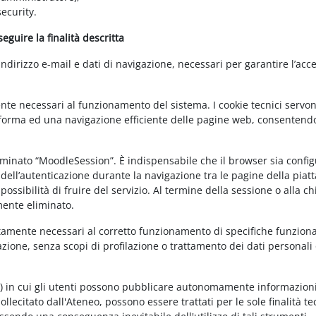
ecurity.
guire la finalità descritta
irizzo e-mail e dati di navigazione, necessari per garantire l’acce
ente necessari al funzionamento del sistema. I cookie tecnici servo
ttaforma ed una navigazione efficiente delle pagine web, consentend
nominato “MoodleSession”. È indispensabile che il browser sia confi
à dell’autenticazione durante la navigazione tra le pagine della piat
ossibilità di fruire del servizio. Al termine della sessione o alla c
mente eliminato.
ettamente necessari al corretto funzionamento di specifiche funziona
azione, senza scopi di profilazione o trattamento dei dati personali 
t) in cui gli utenti possono pubblicare autonomamente informazioni
sollecitato dall'Ateneo, possono essere trattati per le sole finalità t