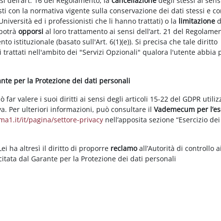
nsi dell’art. 16 del Regolamento, la
cancellazione
degli stessi ai sens
ti con la normativa vigente sulla conservazione dei dati stessi e co
Università ed i professionisti che li hanno trattati) o la
limitazione
d
 potrà
opporsi
al loro trattamento ai sensi dell’art. 21 del Regolame
ento istituzionale (basato sull'Art. 6(1)(e)). Si precisa che tale diritto
 trattati nell'ambito dei "Servizi Opzionali" qualora l'utente abbia 
rante per la Protezione dei dati personali
ar valere i suoi diritti ai sensi degli articoli 15-22 del GDPR utili
va. Per ulteriori informazioni, può consultare il
Vademecum per l’es
a1.it/it/pagina/settore-privacy
nell’apposita sezione “Esercizio dei 
i ha altresì il diritto di proporre
reclamo
all’Autorità di controllo a
rcitata dal Garante per la Protezione dei dati personali