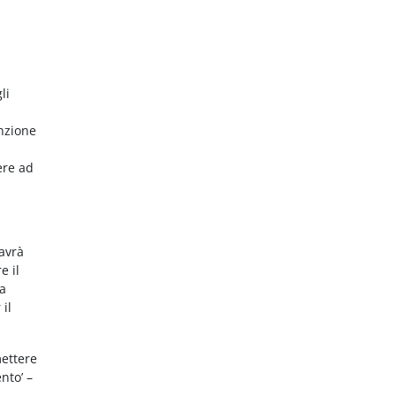
li
nzione
ere ad
 avrà
e il
da
 il
mettere
nto’ –