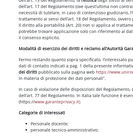
dell’art. 15 del Regolamento, la
rettifica
degli stessi ai se
dell’art. 17 del Regolamento (ove quest’ultima non contras
necessità di tutelare, in caso di contenzioso giudiziario, l’
trattamento ai sensi dell’art. 18 del Regolamento, ovvero
Il diritto alla portabilità (Art. 20) non si applica al trattam
potrebbe trovare applicazione solo con riferimento ai dati
il consenso esplicito.
Modalità di esercizio dei diritti e reclamo all’Autorità Ga
Fermo restando quanto sopra specificato, l’interessato può f
dati di contatto indicati a pag. 1 della presente informati
dei diritti
pubblicato sulla pagina web
https://www.unirom
in materia di protezione dei dati personali”.
In caso di violazione delle disposizioni del Regolamento, Le
dell’art. 77 del Regolamento. In Italia tale funzione è ese
(https://
www.garanteprivacy.it).
Categorie di interessati
Personale docente;
personale tecnico-amministrativo;