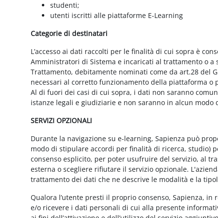
studenti;
utenti iscritti alle piattaforme E-Learning
Categorie di destinatari
L’accesso ai dati raccolti per le finalità di cui sopra è cons
Amministratori di Sistema e incaricati al trattamento o a so
Trattamento, debitamente nominati come da art.28 del GD
necessari al corretto funzionamento della piattaforma o pe
Al di fuori dei casi di cui sopra, i dati non saranno comu
istanze legali e giudiziarie e non saranno in alcun modo d
SERVIZI OPZIONALI
Durante la navigazione su e-learning, Sapienza può proporr
modo di stipulare accordi per finalità di ricerca, studio) 
consenso esplicito, per poter usufruire del servizio, al t
esterna o scegliere rifiutare il servizio opzionale. L'azie
trattamento dei dati che ne descrive le modalità e la tipo
Qualora l’utente presti il proprio consenso, Sapienza, in r
e/o ricevere i dati personali di cui alla presente informati
ai fini dell’attivazione e dell’utilizzo del servizio aggiunti