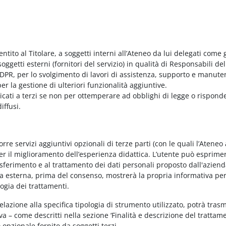
entito al Titolare, a soggetti interni all’Ateneo da lui delegati come g
ggetti esterni (fornitori del servizio) in qualità di Responsabili del
PR, per lo svolgimento di lavori di assistenza, supporto e manute
r la gestione di ulteriori funzionalità aggiuntive.
nicati a terzi se non per ottemperare ad obblighi di legge o rispond
iffusi.
e servizi aggiuntivi opzionali di terze parti (con le quali l’Ateneo
per il miglioramento dell’esperienza didattica. L’utente può esprimer
rasferimento e al trattamento dei dati personali proposto dall'azien
nda esterna, prima del consenso, mostrerà la propria informativa per
logia dei trattamenti.
elazione alla specifica tipologia di strumento utilizzato, potrà tras
va – come descritti nella sezione ‘Finalità e descrizione del trattame
vo opzionale fornito da soggetti terzi.