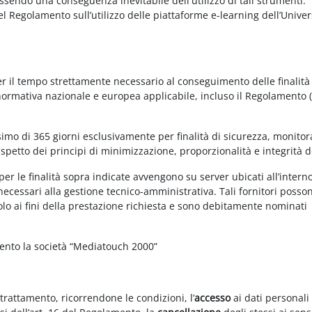
essendo una conseguenza inevitabile dell'utilizzo di tali strumenti.
 del Regolamento sull’utilizzo delle piattaforme e-learning dell’Univer
per il tempo strettamente necessario al conseguimento delle finalità
 normativa nazionale e europea applicabile, incluso il Regolamento 
imo di 365 giorni esclusivamente per finalità di sicurezza, monitor
ispetto dei principi di minimizzazione, proporzionalità e integrità d
per le finalità sopra indicate avvengono su server ubicati all’intern
i necessari alla gestione tecnico-amministrativa. Tali fornitori posso
olo ai fini della prestazione richiesta e sono debitamente nominati
mento la società “Mediatouch 2000”
 trattamento, ricorrendone le condizioni, l’
accesso
ai dati personali 