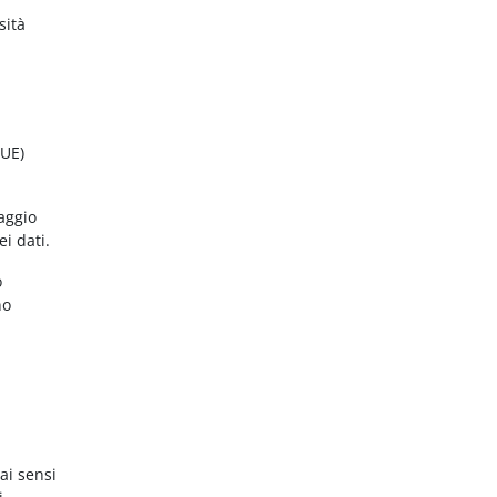
sità
(UE)
aggio
ei dati.
o
no
ai sensi