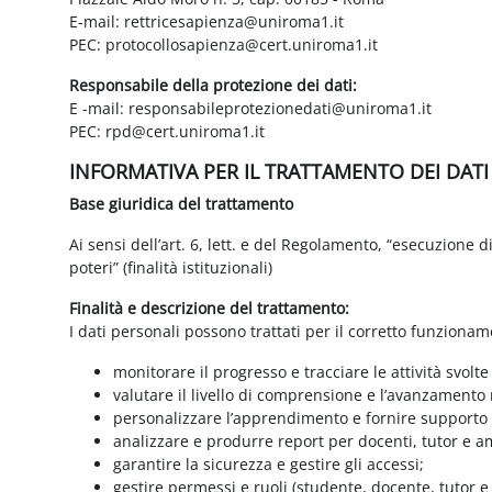
E-mail: rettricesapienza@uniroma1.it
PEC: protocollosapienza@cert.uniroma1.it
Responsabile della protezione dei dati:
E -mail: responsabileprotezionedati@uniroma1.it
PEC: rpd@cert.uniroma1.it
INFORMATIVA PER IL TRATTAMENTO DEI DAT
Base giuridica del trattamento
Ai sensi dell’art. 6, lett. e del Regolamento, “esecuzione 
poteri” (finalità istituzionali)
Finalità e descrizione del trattamento:
I dati personali possono trattati per il corretto funzionam
monitorare il progresso e tracciare le attività svolte
valutare il livello di comprensione e l’avanzamento 
personalizzare l’apprendimento e fornire supporto a
analizzare e produrre report per docenti, tutor e a
garantire la sicurezza e gestire gli accessi;
gestire permessi e ruoli (studente, docente, tutor 