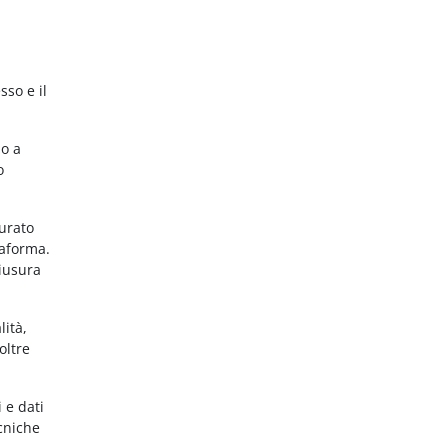
sso e il
no a
o
gurato
taforma.
hiusura
lità,
oltre
 e dati
ecniche