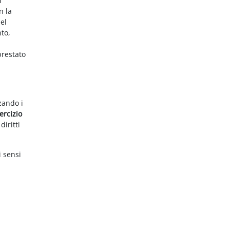
i
n la
el
nto,
prestato
zzando i
ercizio
diritti
i sensi