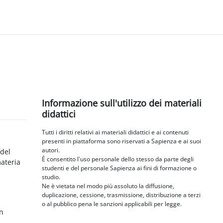
Blocchi
Salta Informazione sull'utilizzo dei materiali didattici
Informazione sull'utilizzo dei materiali
didattici
Tutti i diritti relativi ai materiali didattici e ai contenuti
presenti in piattaforma sono riservati a Sapienza e ai suoi
autori.
 del
È consentito l'uso personale dello stesso da parte degli
materia
studenti e del personale Sapienza ai fini di formazione o
studio.
Ne è vietata nel modo più assoluto la diffusione,
duplicazione, cessione, trasmissione, distribuzione a terzi
o al pubblico pena le sanzioni applicabili per legge.
in