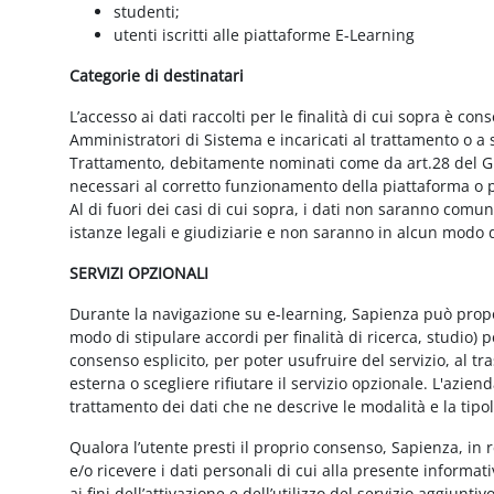
studenti;
utenti iscritti alle piattaforme E-Learning
Categorie di destinatari
L’accesso ai dati raccolti per le finalità di cui sopra è cons
Amministratori di Sistema e incaricati al trattamento o a so
Trattamento, debitamente nominati come da art.28 del GD
necessari al corretto funzionamento della piattaforma o pe
Al di fuori dei casi di cui sopra, i dati non saranno comu
istanze legali e giudiziarie e non saranno in alcun modo d
SERVIZI OPZIONALI
Durante la navigazione su e-learning, Sapienza può proporr
modo di stipulare accordi per finalità di ricerca, studio) 
consenso esplicito, per poter usufruire del servizio, al t
esterna o scegliere rifiutare il servizio opzionale. L'azie
trattamento dei dati che ne descrive le modalità e la tipo
Qualora l’utente presti il proprio consenso, Sapienza, in r
e/o ricevere i dati personali di cui alla presente informati
ai fini dell’attivazione e dell’utilizzo del servizio aggiunti