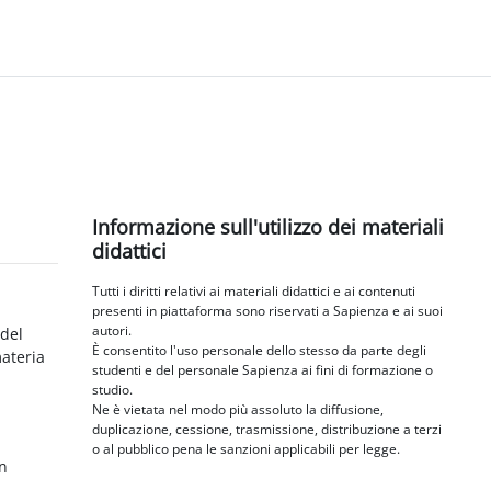
Blocchi
Salta Informazione sull'utilizzo dei materiali didattici
Informazione sull'utilizzo dei materiali
didattici
Tutti i diritti relativi ai materiali didattici e ai contenuti
presenti in piattaforma sono riservati a Sapienza e ai suoi
autori.
 del
È consentito l'uso personale dello stesso da parte degli
materia
studenti e del personale Sapienza ai fini di formazione o
studio.
Ne è vietata nel modo più assoluto la diffusione,
duplicazione, cessione, trasmissione, distribuzione a terzi
o al pubblico pena le sanzioni applicabili per legge.
in