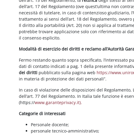
dell’art. 15 del Regolamento, la
rettifica
degli stessi ai se
dell’art. 17 del Regolamento (ove quest’ultima non contras
necessità di tutelare, in caso di contenzioso giudiziario, l’
trattamento ai sensi dell’art. 18 del Regolamento, ovvero
Il diritto alla portabilità (Art. 20) non si applica al trattam
potrebbe trovare applicazione solo con riferimento ai dati
il consenso esplicito.
Modalità di esercizio dei diritti e reclamo all’Autorità Ga
Fermo restando quanto sopra specificato, l’interessato può f
dati di contatto indicati a pag. 1 della presente informati
dei diritti
pubblicato sulla pagina web
https://www.unirom
in materia di protezione dei dati personali”.
In caso di violazione delle disposizioni del Regolamento, Le
dell’art. 77 del Regolamento. In Italia tale funzione è ese
(https://
www.garanteprivacy.it).
Categorie di interessati
Personale docente;
personale tecnico-amministrativo;