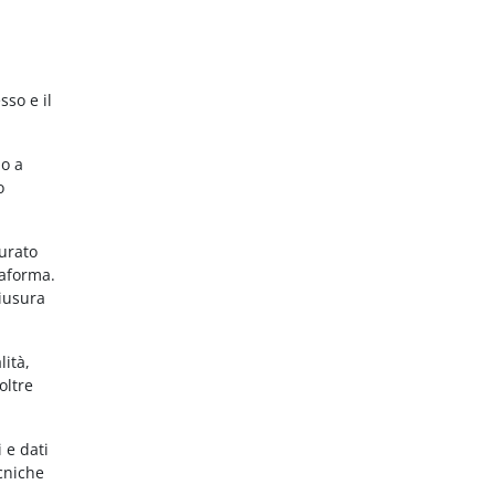
sso e il
no a
o
gurato
taforma.
hiusura
lità,
oltre
 e dati
ecniche