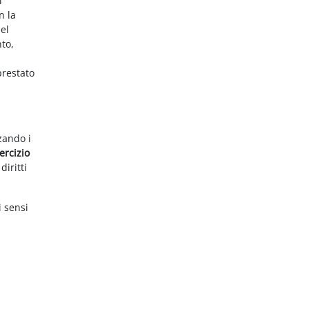
i
n la
el
nto,
prestato
zzando i
ercizio
diritti
i sensi