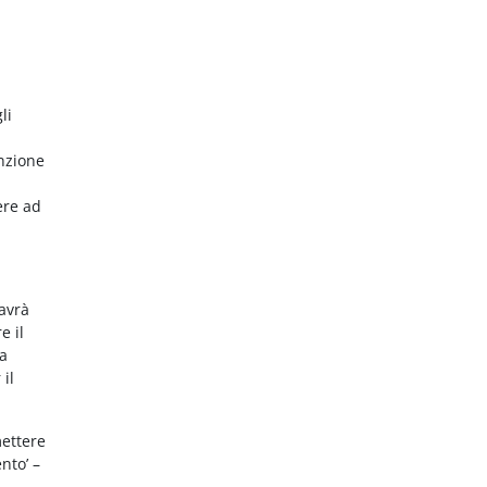
li
nzione
ere ad
 avrà
e il
da
 il
mettere
nto’ –