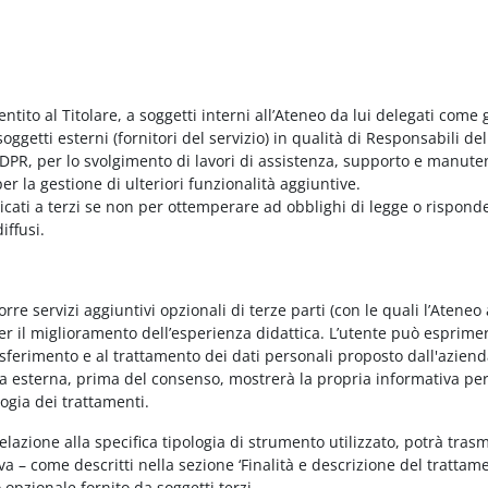
entito al Titolare, a soggetti interni all’Ateneo da lui delegati come g
ggetti esterni (fornitori del servizio) in qualità di Responsabili del
PR, per lo svolgimento di lavori di assistenza, supporto e manute
r la gestione di ulteriori funzionalità aggiuntive.
nicati a terzi se non per ottemperare ad obblighi di legge o rispond
iffusi.
e servizi aggiuntivi opzionali di terze parti (con le quali l’Ateneo
per il miglioramento dell’esperienza didattica. L’utente può esprimer
rasferimento e al trattamento dei dati personali proposto dall'azien
nda esterna, prima del consenso, mostrerà la propria informativa per
logia dei trattamenti.
elazione alla specifica tipologia di strumento utilizzato, potrà tras
va – come descritti nella sezione ‘Finalità e descrizione del trattame
vo opzionale fornito da soggetti terzi.