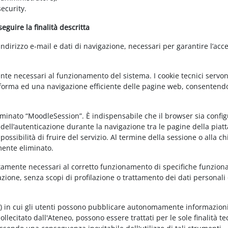
ecurity.
guire la finalità descritta
irizzo e-mail e dati di navigazione, necessari per garantire l’acce
ente necessari al funzionamento del sistema. I cookie tecnici servo
ttaforma ed una navigazione efficiente delle pagine web, consentend
nominato “MoodleSession”. È indispensabile che il browser sia confi
à dell’autenticazione durante la navigazione tra le pagine della piat
ossibilità di fruire del servizio. Al termine della sessione o alla c
mente eliminato.
ettamente necessari al corretto funzionamento di specifiche funziona
azione, senza scopi di profilazione o trattamento dei dati personali 
t) in cui gli utenti possono pubblicare autonomamente informazioni
sollecitato dall'Ateneo, possono essere trattati per le sole finalità t