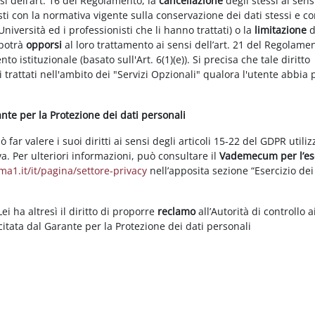
nsi dell’art. 16 del Regolamento, la
cancellazione
degli stessi ai sens
ti con la normativa vigente sulla conservazione dei dati stessi e co
Università ed i professionisti che li hanno trattati) o la
limitazione
d
 potrà
opporsi
al loro trattamento ai sensi dell’art. 21 del Regolame
ento istituzionale (basato sull'Art. 6(1)(e)). Si precisa che tale diritto
 trattati nell'ambito dei "Servizi Opzionali" qualora l'utente abbia 
rante per la Protezione dei dati personali
ar valere i suoi diritti ai sensi degli articoli 15-22 del GDPR utili
va. Per ulteriori informazioni, può consultare il
Vademecum per l’es
a1.it/it/pagina/settore-privacy
nell’apposita sezione “Esercizio dei 
i ha altresì il diritto di proporre
reclamo
all’Autorità di controllo a
rcitata dal Garante per la Protezione dei dati personali