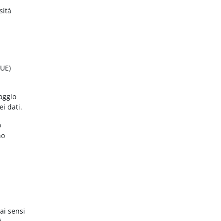
sità
(UE)
aggio
ei dati.
o
no
ai sensi