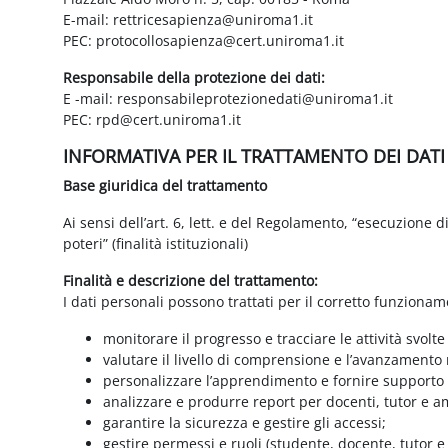
E-mail: rettricesapienza@uniroma1.it
PEC: protocollosapienza@cert.uniroma1.it
Responsabile della protezione dei dati:
E -mail: responsabileprotezionedati@uniroma1.it
PEC: rpd@cert.uniroma1.it
INFORMATIVA PER IL TRATTAMENTO DEI DAT
Base giuridica del trattamento
Ai sensi dell’art. 6, lett. e del Regolamento, “esecuzione 
poteri” (finalità istituzionali)
Finalità e descrizione del trattamento:
I dati personali possono trattati per il corretto funzionam
monitorare il progresso e tracciare le attività svolte
valutare il livello di comprensione e l’avanzamento 
personalizzare l’apprendimento e fornire supporto a
analizzare e produrre report per docenti, tutor e a
garantire la sicurezza e gestire gli accessi;
gestire permessi e ruoli (studente, docente, tutor 