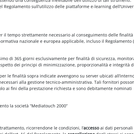
essendo una conseguenza inevitabile dell'utilizzo di tali strumenti.
 del Regolamento sull’utilizzo delle piattaforme e-learning dell’Univer
per il tempo strettamente necessario al conseguimento delle finalità
 normativa nazionale e europea applicabile, incluso il Regolamento 
imo di 365 giorni esclusivamente per finalità di sicurezza, monitor
ispetto dei principi di minimizzazione, proporzionalità e integrità d
per le finalità sopra indicate avvengono su server ubicati all’intern
i necessari alla gestione tecnico-amministrativa. Tali fornitori posso
olo ai fini della prestazione richiesta e sono debitamente nominati
mento la società “Mediatouch 2000”
 trattamento, ricorrendone le condizioni, l’
accesso
ai dati personali 