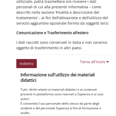
utilizzato, potrà trasmettere e/o ricevere i dati
personali di cui alla presente informativa – come
descritti nella sezione ‘Finalità e descrizione del
trattamento’ – ai fini dell’attivazione e dell’utilizzo del
servizio aggiuntivo opzionale fornito da soggetti terzi.
Comunicazione e Trasferimento all’estero
I dati raccolti sono conservati in Italia e non saranno
oggetto di trasferimento in altri paesi.
Torna all'inizio
Indietro
Blocchi
Salta Informazione sull'utilizzo dei materiali didattici
Informazione sull'utilizzo dei materiali
didattici
Tutti i diritti relativi ai materiali didattici e ai contenuti
presenti in piattaforma sono riservati a Sapienza e ai suoi
autori.
È consentito l'uso personale dello stesso da parte degli
studenti e del personale Sapienza ai fini di formazione o
studio.