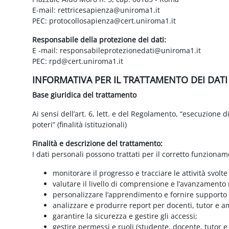
E-mail: rettricesapienza@uniroma1.it
PEC: protocollosapienza@cert.uniroma1.it
Responsabile della protezione dei dati:
E -mail: responsabileprotezionedati@uniroma1.it
PEC: rpd@cert.uniroma1.it
INFORMATIVA PER IL TRATTAMENTO DEI DAT
Base giuridica del trattamento
Ai sensi dell’art. 6, lett. e del Regolamento, “esecuzione 
poteri” (finalità istituzionali)
Finalità e descrizione del trattamento:
I dati personali possono trattati per il corretto funzionam
monitorare il progresso e tracciare le attività svolte
valutare il livello di comprensione e l’avanzamento 
personalizzare l’apprendimento e fornire supporto a
analizzare e produrre report per docenti, tutor e a
garantire la sicurezza e gestire gli accessi;
gestire permessi e ruoli (studente, docente, tutor 