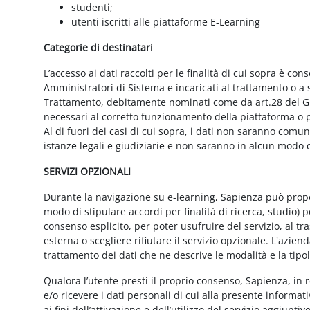
studenti;
utenti iscritti alle piattaforme E-Learning
Categorie di destinatari
L’accesso ai dati raccolti per le finalità di cui sopra è cons
Amministratori di Sistema e incaricati al trattamento o a so
Trattamento, debitamente nominati come da art.28 del GD
necessari al corretto funzionamento della piattaforma o pe
Al di fuori dei casi di cui sopra, i dati non saranno comu
istanze legali e giudiziarie e non saranno in alcun modo d
SERVIZI OPZIONALI
Durante la navigazione su e-learning, Sapienza può proporr
modo di stipulare accordi per finalità di ricerca, studio) 
consenso esplicito, per poter usufruire del servizio, al t
esterna o scegliere rifiutare il servizio opzionale. L'azie
trattamento dei dati che ne descrive le modalità e la tipo
Qualora l’utente presti il proprio consenso, Sapienza, in r
e/o ricevere i dati personali di cui alla presente informati
ai fini dell’attivazione e dell’utilizzo del servizio aggiunti