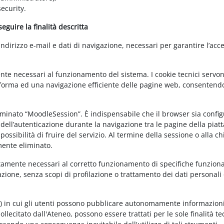
ecurity.
guire la finalità descritta
irizzo e-mail e dati di navigazione, necessari per garantire l’acce
ente necessari al funzionamento del sistema. I cookie tecnici servo
ttaforma ed una navigazione efficiente delle pagine web, consentend
nominato “MoodleSession”. È indispensabile che il browser sia confi
à dell’autenticazione durante la navigazione tra le pagine della piat
ossibilità di fruire del servizio. Al termine della sessione o alla c
mente eliminato.
ettamente necessari al corretto funzionamento di specifiche funziona
azione, senza scopi di profilazione o trattamento dei dati personali 
t) in cui gli utenti possono pubblicare autonomamente informazioni
sollecitato dall'Ateneo, possono essere trattati per le sole finalità t