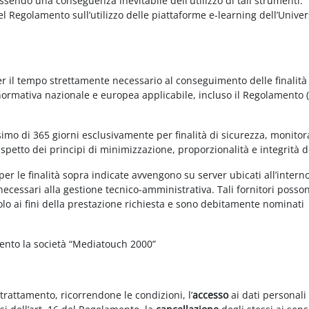
essendo una conseguenza inevitabile dell'utilizzo di tali strumenti.
 del Regolamento sull’utilizzo delle piattaforme e-learning dell’Univer
per il tempo strettamente necessario al conseguimento delle finalità
 normativa nazionale e europea applicabile, incluso il Regolamento 
imo di 365 giorni esclusivamente per finalità di sicurezza, monitor
ispetto dei principi di minimizzazione, proporzionalità e integrità d
per le finalità sopra indicate avvengono su server ubicati all’intern
i necessari alla gestione tecnico-amministrativa. Tali fornitori posso
olo ai fini della prestazione richiesta e sono debitamente nominati
mento la società “Mediatouch 2000”
 trattamento, ricorrendone le condizioni, l’
accesso
ai dati personali 