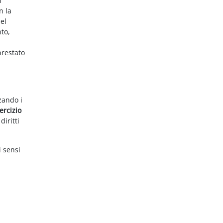
i
n la
el
nto,
prestato
zzando i
ercizio
diritti
i sensi