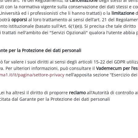
nsi dell’art. 16 del Regolamento, la
cancellazione
degli stessi ai sens
ti con la normativa vigente sulla conservazione dei dati stessi e co
Università ed i professionisti che li hanno trattati) o la
limitazione
d
 potrà
opporsi
al loro trattamento ai sensi dell’art. 21 del Regolame
ento istituzionale (basato sull'Art. 6(1)(e)). Si precisa che tale diritto
 trattati nell'ambito dei "Servizi Opzionali" qualora l'utente abbia 
rante per la Protezione dei dati personali
ar valere i suoi diritti ai sensi degli articoli 15-22 del GDPR utili
va. Per ulteriori informazioni, può consultare il
Vademecum per l’es
a1.it/it/pagina/settore-privacy
nell’apposita sezione “Esercizio dei 
i ha altresì il diritto di proporre
reclamo
all’Autorità di controllo a
rcitata dal Garante per la Protezione dei dati personali