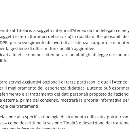
entito al Titolare, a soggetti interni all’Ateneo da lui delegati come g
ggetti esterni (fornitori del servizio) in qualità di Responsabili del
PR, per lo svolgimento di lavori di assistenza, supporto e manute
r la gestione di ulteriori funzionalità aggiuntive.
nicati a terzi se non per ottemperare ad obblighi di legge o rispond
iffusi.
e servizi aggiuntivi opzionali di terze parti (con le quali l’Ateneo
per il miglioramento dell’esperienza didattica. L’utente può esprimer
rasferimento e al trattamento dei dati personali proposto dall'azien
nda esterna, prima del consenso, mostrerà la propria informativa per
logia dei trattamenti.
elazione alla specifica tipologia di strumento utilizzato, potrà tras
va – come descritti nella sezione ‘Finalità e descrizione del trattame
vo opzionale fornito da soggetti terzi.