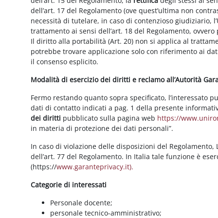
dell’art. 15 del Regolamento, la
rettifica
degli stessi ai se
dell’art. 17 del Regolamento (ove quest’ultima non contras
necessità di tutelare, in caso di contenzioso giudiziario, l’
trattamento ai sensi dell’art. 18 del Regolamento, ovvero
Il diritto alla portabilità (Art. 20) non si applica al trattam
potrebbe trovare applicazione solo con riferimento ai dati
il consenso esplicito.
Modalità di esercizio dei diritti e reclamo all’Autorità Ga
Fermo restando quanto sopra specificato, l’interessato può f
dati di contatto indicati a pag. 1 della presente informati
dei diritti
pubblicato sulla pagina web
https://www.unirom
in materia di protezione dei dati personali”.
In caso di violazione delle disposizioni del Regolamento, Le
dell’art. 77 del Regolamento. In Italia tale funzione è ese
(https://
www.garanteprivacy.it).
Categorie di interessati
Personale docente;
personale tecnico-amministrativo;