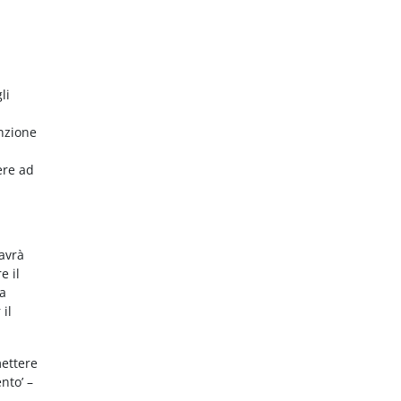
li
nzione
ere ad
 avrà
e il
da
 il
mettere
nto’ –