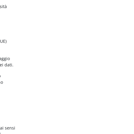
sità
(UE)
aggio
ei dati.
o
no
ai sensi