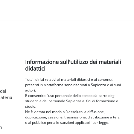
Blocchi
Salta Informazione sull'utilizzo dei materiali didattici
Informazione sull'utilizzo dei materiali
didattici
Tutti i diritti relativi ai materiali didattici e ai contenuti
presenti in piattaforma sono riservati a Sapienza e ai suoi
autori.
 del
È consentito l'uso personale dello stesso da parte degli
materia
studenti e del personale Sapienza ai fini di formazione o
studio.
Ne è vietata nel modo più assoluto la diffusione,
duplicazione, cessione, trasmissione, distribuzione a terzi
o al pubblico pena le sanzioni applicabili per legge.
in