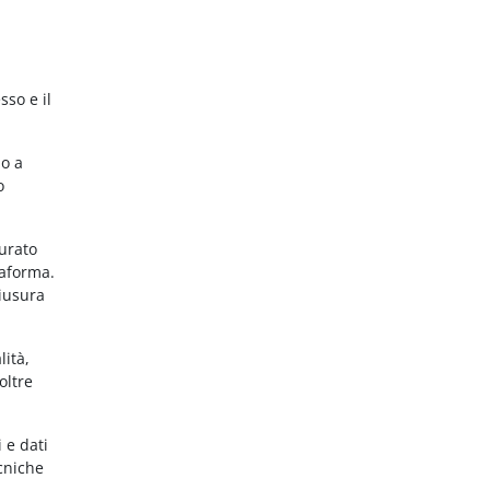
sso e il
no a
o
gurato
taforma.
hiusura
lità,
oltre
 e dati
ecniche