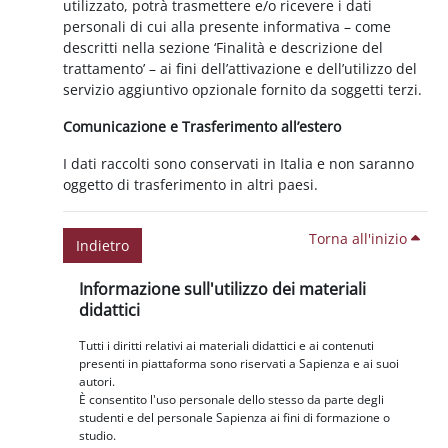
utilizzato, potrà trasmettere e/o ricevere i dati
personali di cui alla presente informativa – come
descritti nella sezione ‘Finalità e descrizione del
trattamento’ – ai fini dell’attivazione e dell’utilizzo del
servizio aggiuntivo opzionale fornito da soggetti terzi.
Comunicazione e Trasferimento all’estero
I dati raccolti sono conservati in Italia e non saranno
oggetto di trasferimento in altri paesi.
Torna all'inizio
Indietro
Blocchi
Salta Informazione sull'utilizzo dei materiali didattici
Informazione sull'utilizzo dei materiali
didattici
Tutti i diritti relativi ai materiali didattici e ai contenuti
presenti in piattaforma sono riservati a Sapienza e ai suoi
autori.
È consentito l'uso personale dello stesso da parte degli
studenti e del personale Sapienza ai fini di formazione o
studio.