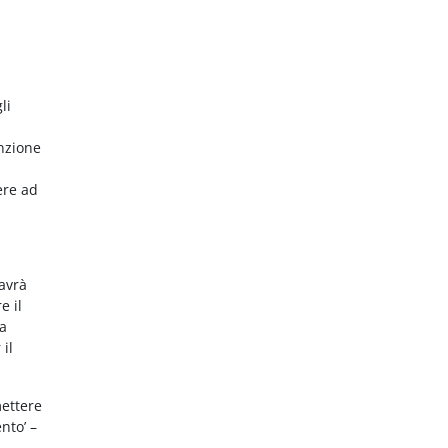
li
nzione
ere ad
 avrà
e il
da
 il
mettere
nto’ –