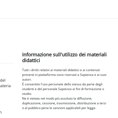
Blocchi
Salta Informazione sull'utilizzo dei materiali didattici
Informazione sull'utilizzo dei materiali
didattici
Tutti i diritti relativi ai materiali didattici e ai contenuti
presenti in piattaforma sono riservati a Sapienza e ai suoi
autori.
 del
È consentito l'uso personale dello stesso da parte degli
materia
studenti e del personale Sapienza ai fini di formazione o
studio.
Ne è vietata nel modo più assoluto la diffusione,
duplicazione, cessione, trasmissione, distribuzione a terzi
o al pubblico pena le sanzioni applicabili per legge.
in