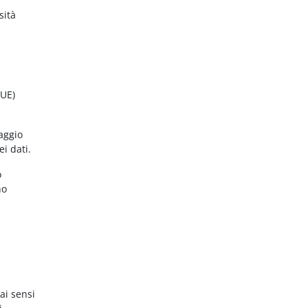
sità
(UE)
aggio
ei dati.
o
no
ai sensi