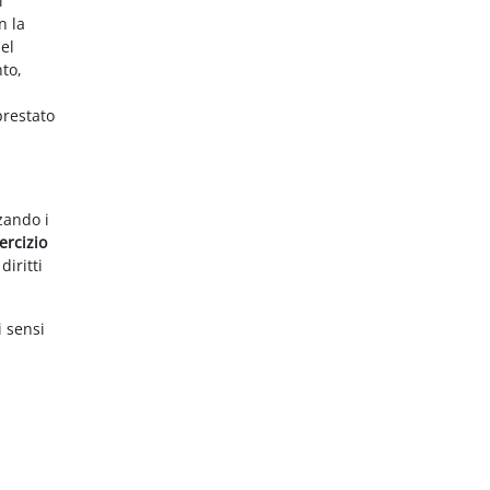
i
n la
el
nto,
prestato
zzando i
ercizio
diritti
i sensi