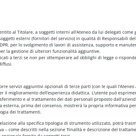
entito al Titolare, a soggetti interni all’Ateneo da lui delegati come g
ggetti esterni (fornitori del servizio) in qualità di Responsabili del
PR, per lo svolgimento di lavori di assistenza, supporto e manute
r la gestione di ulteriori funzionalità aggiuntive.
nicati a terzi se non per ottemperare ad obblighi di legge o rispond
iffusi.
e servizi aggiuntivi opzionali di terze parti (con le quali l’Ateneo
per il miglioramento dell’esperienza didattica. L’utente può esprimer
rasferimento e al trattamento dei dati personali proposto dall'azien
nda esterna, prima del consenso, mostrerà la propria informativa per
logia dei trattamenti.
elazione alla specifica tipologia di strumento utilizzato, potrà tras
va – come descritti nella sezione ‘Finalità e descrizione del trattame
vo opzionale fornito da soggetti terzi.