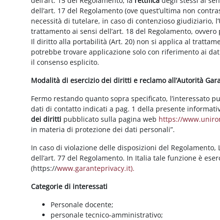
dell’art. 15 del Regolamento, la
rettifica
degli stessi ai se
dell’art. 17 del Regolamento (ove quest’ultima non contras
necessità di tutelare, in caso di contenzioso giudiziario, l’
trattamento ai sensi dell’art. 18 del Regolamento, ovvero
Il diritto alla portabilità (Art. 20) non si applica al trattam
potrebbe trovare applicazione solo con riferimento ai dati
il consenso esplicito.
Modalità di esercizio dei diritti e reclamo all’Autorità Ga
Fermo restando quanto sopra specificato, l’interessato può f
dati di contatto indicati a pag. 1 della presente informati
dei diritti
pubblicato sulla pagina web
https://www.unirom
in materia di protezione dei dati personali”.
In caso di violazione delle disposizioni del Regolamento, Le
dell’art. 77 del Regolamento. In Italia tale funzione è ese
(https://
www.garanteprivacy.it).
Categorie di interessati
Personale docente;
personale tecnico-amministrativo;