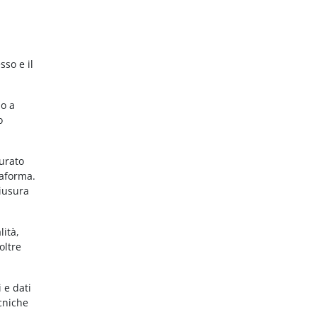
sso e il
no a
o
gurato
taforma.
hiusura
lità,
oltre
 e dati
ecniche