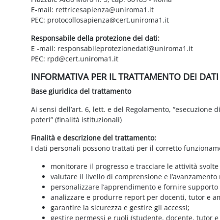
E-mail: rettricesapienza@uniroma1.it
PEC: protocollosapienza@cert.uniroma1.it
Responsabile della protezione dei dati:
E -mail: responsabileprotezionedati@uniroma1.it
PEC: rpd@cert.uniroma1.it
INFORMATIVA PER IL TRATTAMENTO DEI DAT
Base giuridica del trattamento
Ai sensi dell’art. 6, lett. e del Regolamento, “esecuzione 
poteri” (finalità istituzionali)
Finalità e descrizione del trattamento:
I dati personali possono trattati per il corretto funzionam
monitorare il progresso e tracciare le attività svolte
valutare il livello di comprensione e l’avanzamento 
personalizzare l’apprendimento e fornire supporto a
analizzare e produrre report per docenti, tutor e a
garantire la sicurezza e gestire gli accessi;
gestire permessi e ruoli (studente, docente, tutor 