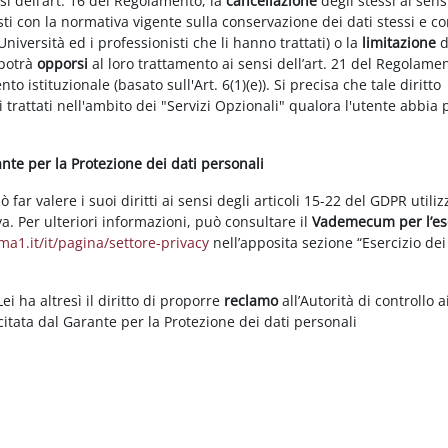
nsi dell’art. 16 del Regolamento, la
cancellazione
degli stessi ai sens
ti con la normativa vigente sulla conservazione dei dati stessi e co
Università ed i professionisti che li hanno trattati) o la
limitazione
d
 potrà
opporsi
al loro trattamento ai sensi dell’art. 21 del Regolame
ento istituzionale (basato sull'Art. 6(1)(e)). Si precisa che tale diritto
 trattati nell'ambito dei "Servizi Opzionali" qualora l'utente abbia 
rante per la Protezione dei dati personali
ar valere i suoi diritti ai sensi degli articoli 15-22 del GDPR utili
va. Per ulteriori informazioni, può consultare il
Vademecum per l’es
a1.it/it/pagina/settore-privacy
nell’apposita sezione “Esercizio dei 
i ha altresì il diritto di proporre
reclamo
all’Autorità di controllo a
rcitata dal Garante per la Protezione dei dati personali