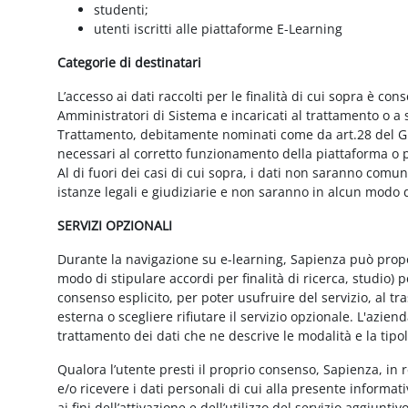
studenti;
utenti iscritti alle piattaforme E-Learning
Categorie di destinatari
L’accesso ai dati raccolti per le finalità di cui sopra è cons
Amministratori di Sistema e incaricati al trattamento o a so
Trattamento, debitamente nominati come da art.28 del GD
necessari al corretto funzionamento della piattaforma o pe
Al di fuori dei casi di cui sopra, i dati non saranno comu
istanze legali e giudiziarie e non saranno in alcun modo d
SERVIZI OPZIONALI
Durante la navigazione su e-learning, Sapienza può proporr
modo di stipulare accordi per finalità di ricerca, studio) 
consenso esplicito, per poter usufruire del servizio, al t
esterna o scegliere rifiutare il servizio opzionale. L'azie
trattamento dei dati che ne descrive le modalità e la tipo
Qualora l’utente presti il proprio consenso, Sapienza, in r
e/o ricevere i dati personali di cui alla presente informati
ai fini dell’attivazione e dell’utilizzo del servizio aggiunti