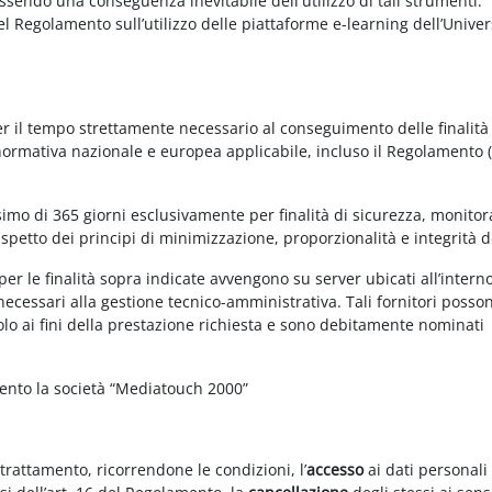
essendo una conseguenza inevitabile dell'utilizzo di tali strumenti.
 del Regolamento sull’utilizzo delle piattaforme e-learning dell’Univer
per il tempo strettamente necessario al conseguimento delle finalità
 normativa nazionale e europea applicabile, incluso il Regolamento 
imo di 365 giorni esclusivamente per finalità di sicurezza, monitor
ispetto dei principi di minimizzazione, proporzionalità e integrità d
per le finalità sopra indicate avvengono su server ubicati all’intern
i necessari alla gestione tecnico-amministrativa. Tali fornitori posso
olo ai fini della prestazione richiesta e sono debitamente nominati
mento la società “Mediatouch 2000”
 trattamento, ricorrendone le condizioni, l’
accesso
ai dati personali 