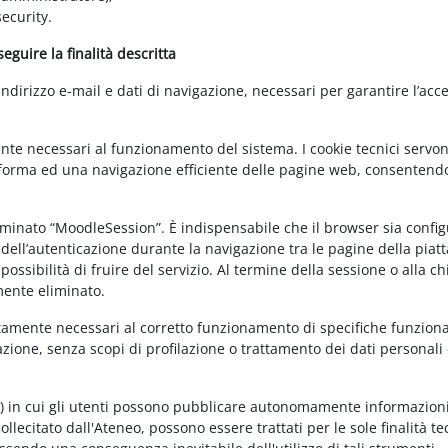
ecurity.
guire la finalità descritta
irizzo e-mail e dati di navigazione, necessari per garantire l’acce
ente necessari al funzionamento del sistema. I cookie tecnici servo
ttaforma ed una navigazione efficiente delle pagine web, consentend
nominato “MoodleSession”. È indispensabile che il browser sia confi
à dell’autenticazione durante la navigazione tra le pagine della piat
ossibilità di fruire del servizio. Al termine della sessione o alla c
mente eliminato.
ettamente necessari al corretto funzionamento di specifiche funziona
azione, senza scopi di profilazione o trattamento dei dati personali 
t) in cui gli utenti possono pubblicare autonomamente informazioni
sollecitato dall'Ateneo, possono essere trattati per le sole finalità t