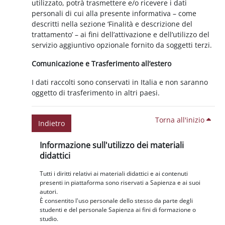
utilizzato, potrà trasmettere e/o ricevere i dati
personali di cui alla presente informativa – come
descritti nella sezione ‘Finalità e descrizione del
trattamento’ – ai fini dell’attivazione e dell’utilizzo del
servizio aggiuntivo opzionale fornito da soggetti terzi.
Comunicazione e Trasferimento all’estero
I dati raccolti sono conservati in Italia e non saranno
oggetto di trasferimento in altri paesi.
Torna all'inizio
Indietro
Blocchi
Salta Informazione sull'utilizzo dei materiali didattici
Informazione sull'utilizzo dei materiali
didattici
Tutti i diritti relativi ai materiali didattici e ai contenuti
presenti in piattaforma sono riservati a Sapienza e ai suoi
autori.
È consentito l'uso personale dello stesso da parte degli
studenti e del personale Sapienza ai fini di formazione o
studio.