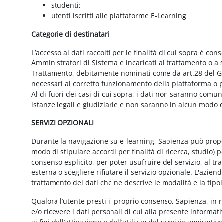
studenti;
utenti iscritti alle piattaforme E-Learning
Categorie di destinatari
L’accesso ai dati raccolti per le finalità di cui sopra è cons
Amministratori di Sistema e incaricati al trattamento o a so
Trattamento, debitamente nominati come da art.28 del GD
necessari al corretto funzionamento della piattaforma o pe
Al di fuori dei casi di cui sopra, i dati non saranno comu
istanze legali e giudiziarie e non saranno in alcun modo d
SERVIZI OPZIONALI
Durante la navigazione su e-learning, Sapienza può proporr
modo di stipulare accordi per finalità di ricerca, studio) 
consenso esplicito, per poter usufruire del servizio, al t
esterna o scegliere rifiutare il servizio opzionale. L'azie
trattamento dei dati che ne descrive le modalità e la tipo
Qualora l’utente presti il proprio consenso, Sapienza, in r
e/o ricevere i dati personali di cui alla presente informati
ai fini dell’attivazione e dell’utilizzo del servizio aggiunti