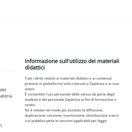
Bloques
Salta Informazione sull'utilizzo dei materiali didattici
Informazione sull'utilizzo dei materiali
didattici
Tutti i diritti relativi ai materiali didattici e ai contenuti
presenti in piattaforma sono riservati a Sapienza e ai suoi
autori.
 del
È consentito l'uso personale dello stesso da parte degli
materia
studenti e del personale Sapienza ai fini di formazione o
studio.
Ne è vietata nel modo più assoluto la diffusione,
duplicazione, cessione, trasmissione, distribuzione a terzi
o al pubblico pena le sanzioni applicabili per legge.
in