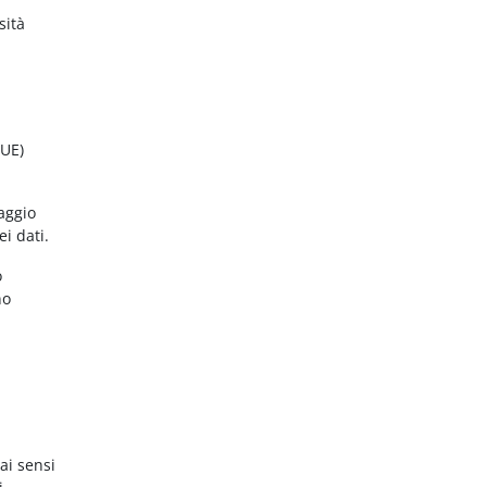
sità
(UE)
aggio
ei dati.
o
no
ai sensi