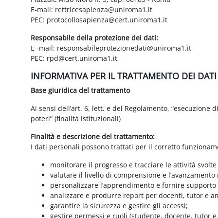
E-mail: rettricesapienza@uniroma1.it
PEC: protocollosapienza@cert.uniroma1.it
Responsabile della protezione dei dati:
E -mail: responsabileprotezionedati@uniroma1.it
PEC: rpd@cert.uniroma1.it
INFORMATIVA PER IL TRATTAMENTO DEI DAT
Base giuridica del trattamento
Ai sensi dell’art. 6, lett. e del Regolamento, “esecuzione 
poteri” (finalità istituzionali)
Finalità e descrizione del trattamento:
I dati personali possono trattati per il corretto funzionam
monitorare il progresso e tracciare le attività svolte
valutare il livello di comprensione e l’avanzamento 
personalizzare l’apprendimento e fornire supporto a
analizzare e produrre report per docenti, tutor e a
garantire la sicurezza e gestire gli accessi;
gestire permessi e ruoli (studente, docente, tutor 