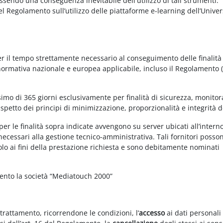
essendo una conseguenza inevitabile dell'utilizzo di tali strumenti.
 del Regolamento sull’utilizzo delle piattaforme e-learning dell’Univer
per il tempo strettamente necessario al conseguimento delle finalità
 normativa nazionale e europea applicabile, incluso il Regolamento 
imo di 365 giorni esclusivamente per finalità di sicurezza, monitor
ispetto dei principi di minimizzazione, proporzionalità e integrità d
per le finalità sopra indicate avvengono su server ubicati all’intern
i necessari alla gestione tecnico-amministrativa. Tali fornitori posso
olo ai fini della prestazione richiesta e sono debitamente nominati
mento la società “Mediatouch 2000”
 trattamento, ricorrendone le condizioni, l’
accesso
ai dati personali 