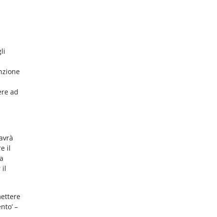
li
nzione
ere ad
 avrà
e il
da
 il
mettere
nto’ –