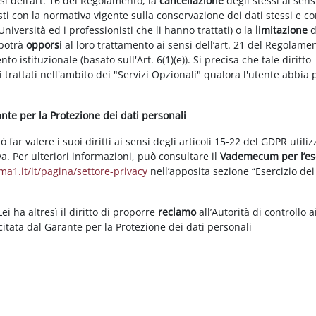
nsi dell’art. 16 del Regolamento, la
cancellazione
degli stessi ai sens
ti con la normativa vigente sulla conservazione dei dati stessi e co
Università ed i professionisti che li hanno trattati) o la
limitazione
d
 potrà
opporsi
al loro trattamento ai sensi dell’art. 21 del Regolame
ento istituzionale (basato sull'Art. 6(1)(e)). Si precisa che tale diritto
 trattati nell'ambito dei "Servizi Opzionali" qualora l'utente abbia 
rante per la Protezione dei dati personali
ar valere i suoi diritti ai sensi degli articoli 15-22 del GDPR utili
va. Per ulteriori informazioni, può consultare il
Vademecum per l’es
a1.it/it/pagina/settore-privacy
nell’apposita sezione “Esercizio dei 
i ha altresì il diritto di proporre
reclamo
all’Autorità di controllo a
rcitata dal Garante per la Protezione dei dati personali