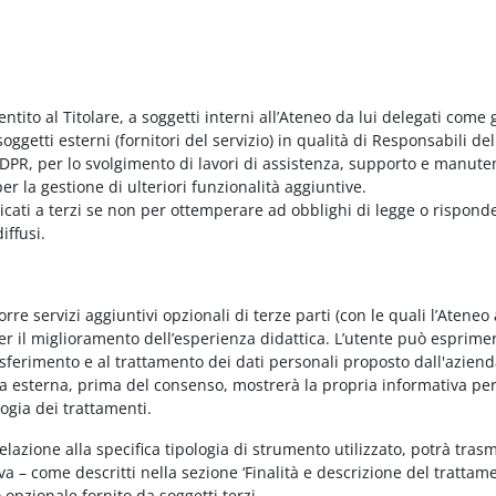
entito al Titolare, a soggetti interni all’Ateneo da lui delegati come g
ggetti esterni (fornitori del servizio) in qualità di Responsabili del
PR, per lo svolgimento di lavori di assistenza, supporto e manute
r la gestione di ulteriori funzionalità aggiuntive.
nicati a terzi se non per ottemperare ad obblighi di legge o rispond
iffusi.
e servizi aggiuntivi opzionali di terze parti (con le quali l’Ateneo
per il miglioramento dell’esperienza didattica. L’utente può esprimer
rasferimento e al trattamento dei dati personali proposto dall'azien
nda esterna, prima del consenso, mostrerà la propria informativa per
logia dei trattamenti.
elazione alla specifica tipologia di strumento utilizzato, potrà tras
va – come descritti nella sezione ‘Finalità e descrizione del trattame
vo opzionale fornito da soggetti terzi.