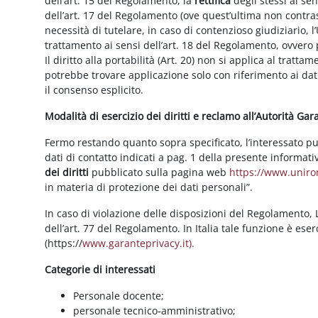
dell’art. 15 del Regolamento, la
rettifica
degli stessi ai se
dell’art. 17 del Regolamento (ove quest’ultima non contras
necessità di tutelare, in caso di contenzioso giudiziario, l’
trattamento ai sensi dell’art. 18 del Regolamento, ovvero
Il diritto alla portabilità (Art. 20) non si applica al trattam
potrebbe trovare applicazione solo con riferimento ai dati
il consenso esplicito.
Modalità di esercizio dei diritti e reclamo all’Autorità Ga
Fermo restando quanto sopra specificato, l’interessato può f
dati di contatto indicati a pag. 1 della presente informati
dei diritti
pubblicato sulla pagina web
https://www.unirom
in materia di protezione dei dati personali”.
In caso di violazione delle disposizioni del Regolamento, Le
dell’art. 77 del Regolamento. In Italia tale funzione è ese
(https://
www.garanteprivacy.it).
Categorie di interessati
Personale docente;
personale tecnico-amministrativo;