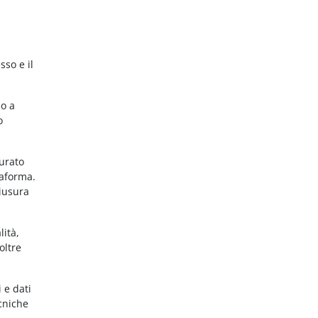
sso e il
no a
o
gurato
taforma.
hiusura
lità,
oltre
 e dati
ecniche