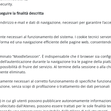
ecurity.
guire la finalità descritta
irizzo e-mail e dati di navigazione, necessari per garantire l’acce
ente necessari al funzionamento del sistema. I cookie tecnici servo
ttaforma ed una navigazione efficiente delle pagine web, consentend
nominato “MoodleSession”. È indispensabile che il browser sia confi
à dell’autenticazione durante la navigazione tra le pagine della piat
ossibilità di fruire del servizio. Al termine della sessione o alla c
mente eliminato.
ettamente necessari al corretto funzionamento di specifiche funziona
azione, senza scopi di profilazione o trattamento dei dati personali 
t) in cui gli utenti possono pubblicare autonomamente informazioni
sollecitato dall'Ateneo, possono essere trattati per le sole finalità t