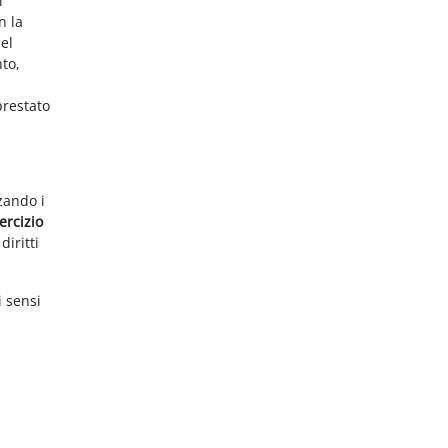
i
n la
el
nto,
prestato
zzando i
ercizio
diritti
i sensi