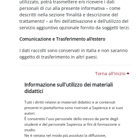
utilizzato, potrà trasmettere e/o ricevere i dati
personali di cui alla presente informativa – come
descritti nella sezione ‘Finalità e descrizione del
trattamento’ – ai fini dell’attivazione e dell’utilizzo del
servizio aggiuntivo opzionale fornito da soggetti terzi.
Comunicazione e Trasferimento all’estero
I dati raccolti sono conservati in Italia e non saranno
oggetto di trasferimento in altri paesi.
Torna all'inizio
Blocchi
Salta Informazione sull'utilizzo dei materiali didattici
Informazione sull'utilizzo dei materiali
didattici
Tutti i diritti relativi ai materiali didattici e ai contenuti
presenti in piattaforma sono riservati a Sapienza e ai suoi
autori.
È consentito l'uso personale dello stesso da parte degli
studenti e del personale Sapienza ai fini di formazione o
studio.
Ne è vietata nel modo più assoluto la diffusione,